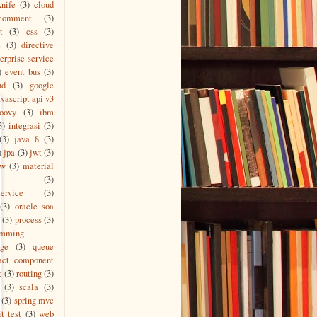
knife
(3)
cloud
comment
(3)
t
(3)
css
(3)
s
(3)
directive
erprise service
)
event bus
(3)
nd
(3)
google
vascript api v3
roovy
(3)
ibm
3)
integrasi
(3)
(3)
java 8
(3)
)
jpa
(3)
jwt
(3)
ew
(3)
material
(3)
ervice
(3)
(3)
oracle soa
(3)
process
(3)
amming
age
(3)
queue
act component
c
(3)
routing
(3)
(3)
scala
(3)
(3)
spring mvc
it test
(3)
web