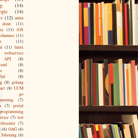
ng
(14)
ogic
(14)
js
(12)
antin
doan
(11)
xy
(11)
iOS
johannes
(11)
n
(11)
al
(11)
linux
webservice
API
(8)
-end
(8)
le
(8)
ful
(8)
ng
(8)
golang
act
(8)
UCM
go
ramming
(7)
n
(7)
portal
programming
ervice
(7)
test
ebcenter
(7)
i
(6)
OAG
(6)
Sihotang
(6)