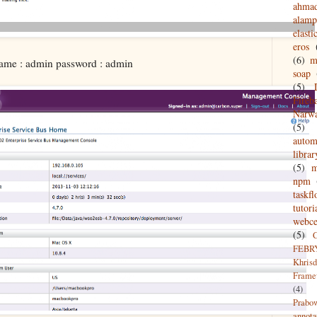
ahma
alamp
elasti
eros
(6)
m
ame : admin password : admin
soap
(5)
Fireb
Narw
(5)
autom
librar
(5)
npm
taskf
tutori
webce
(5)
FEBR
Khrisd
Frame
(4)
Prabo
annota