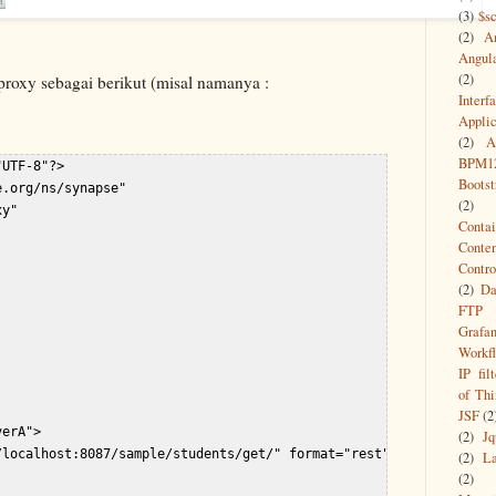
(3)
$s
(2)
A
Angul
(2)
 proxy sebagai berikut (misal namanya :
Interf
Appli
(2)
A
BPM1
UTF-8"?>  

Bootst
.org/ns/synapse"  

(2)
y"  

Contai
Conte
Contro
(2)
Da
FTP
Grafa
Workf
IP filt
of Thi
JSF
(2
erA">  

(2)
Jq
localhost:8087/sample/students/get/" format="rest"/>  

(2)
L
(2)