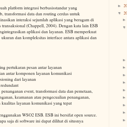
2
►
uah platform integrasi berbasisstandar yang
2
 transformasi data dan routing cerdas untuk
▼
sikan interaksi sejumlah aplikasi yang beragam di
s transaksional (Chappell, 2004). Dengan kata lain ESB
ngintegrasikan aplikasi dan layanan. ESB memperkuat
ukuran dan kompleksitas interface antara aplikasi dan
ng pertukaran pesan antar layanan
aian antar komponen layanan komunikasi
sioning dari layanan
 redundant
i penanganan event, transformasi data dan pemetaan,
nanganan, keamanan atau pengecualian penanganan,
 kualitas layanan komunikasi yang tepat
n menggunakan WSO2 ESB. ESB ini bersifat open source.
 saja di software ini dapat dilihat di situsnya