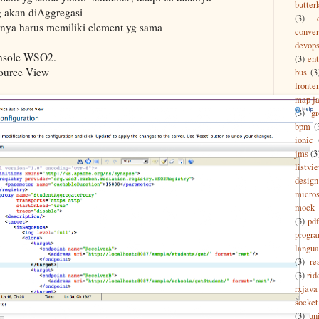
butter
g akan diAggregasi
(3)
 nya harus memiliki element yg sama
conver
devop
onsole WSO2.
(3)
ent
Source View
bus
(3
fronte
map ja
(3)
g
bpm
(
ionic
jms
(3
listvi
design
micros
mock
(3)
pdf
progr
langu
(3)
re
(3)
rid
rxjava
socket
(3)
un