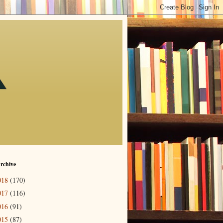
rchive
018
(170)
017
(116)
016
(91)
015
(87)