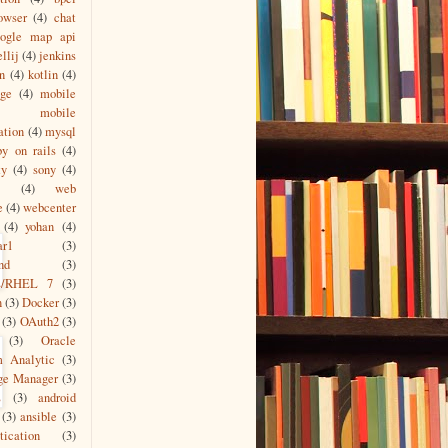
owser
(4)
chat
oogle map api
ellij
(4)
jenkins
n
(4)
kotlin
(4)
age
(4)
mobile
mobile
ation
(4)
mysql
by on rails
(4)
ty
(4)
sony
(4)
(4)
web
e
(4)
webcenter
(4)
yohan
(4)
ar1
(3)
nd
(3)
s/RHEL 7
(3)
n
(3)
Docker
(3)
(3)
OAuth2
(3)
(3)
Oracle
m Analytic
(3)
ge Manager
(3)
L
(3)
android
(3)
ansible
(3)
tication
(3)