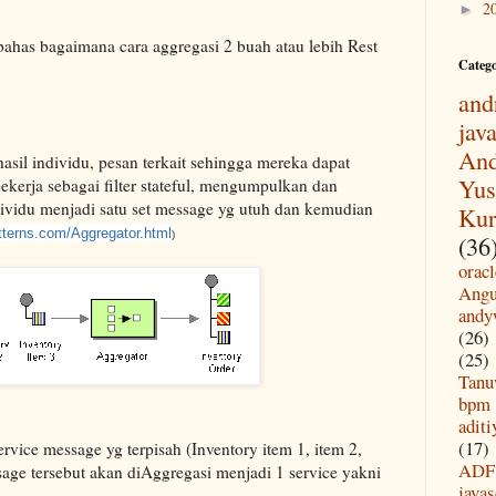
2
►
bahas bagaimana cara aggregasi 2 buah atau lebih Rest
Categ
and
jav
And
il individu, pesan terkait sehingga mereka dapat
Yus
bekerja sebagai filter stateful, mengumpulkan dan
vidu menjadi satu set message yg utuh dan kemudian
Kur
tterns.com/Aggregator.html
)
(36
oracl
Angu
andy
(26)
(25)
Tanu
bpm
aditi
(17)
ervice message yg terpisah (Inventory item 1, item 2,
ADF
sage tersebut akan diAggregasi menjadi 1 service yakni
javas