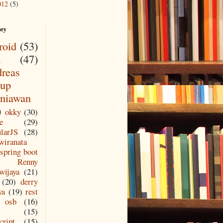
012
(5)
ory
roid
(53)
a
(47)
reas
up
niawan
)
okky
(30)
e
(29)
larJS
(28)
wiranata
spring boot
Renny
wijaya
(21)
(20)
derry
ya
(19)
rest
osb
(16)
(15)
cript
(15)