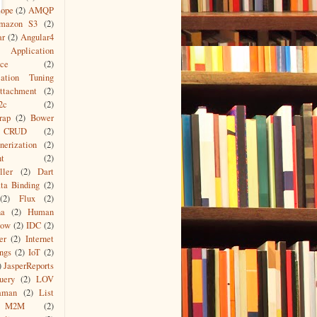
cope
(2)
AMQP
mazon S3
(2)
ar
(2)
Angular4
Application
ace
(2)
cation Tuning
ttachment
(2)
2c
(2)
rap
(2)
Bower
CRUD
(2)
nerization
(2)
nt
(2)
ller
(2)
Dart
ta Binding
(2)
(2)
Flux
(2)
na
(2)
Human
low
(2)
IDC
(2)
er
(2)
Internet
ngs
(2)
IoT
(2)
)
JasperReports
uery
(2)
LOV
aman
(2)
List
M2M
(2)