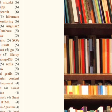
d muzaki
(6)
anji
(6)
csearch
(6)
(6)
hibernate
onitoring
(6)
(6)
Angular2
Database
(5)
ase
(5)
anto
(5)
SOA
Swift
(5)
asi
(5)
go
(5)
y
(5)
liferay
mongoDB
(5)
(5)
redis
(5)
low
(5)
al grails
(5)
nter content
Component
(4)
Y
(4)
Faizal
ian
(4)
work
(4)
Grunt
HTML
(4)
wo Agustian
(4)
tion
(4)
bpel