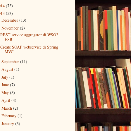
014
(73)
013
(53)
December
(13)
►
November
(2)
▼
REST service aggregator di WSO2
ESB
Create SOAP webservice di Spring
MVC
September
(11)
►
August
(1)
►
July
(1)
►
June
(7)
►
May
(8)
►
April
(4)
►
March
(2)
►
February
(1)
►
January
(3)
►