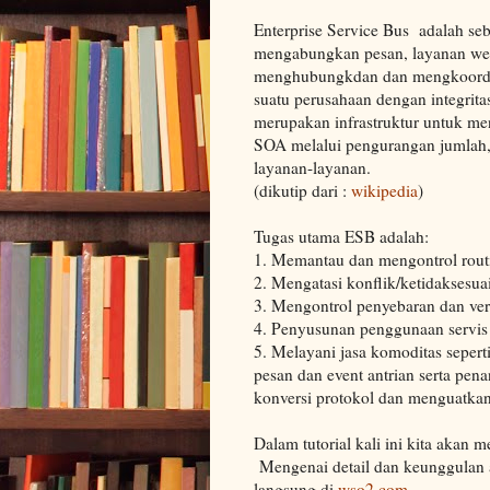
Enterprise Service Bus adalah seb
mengabungkan pesan, layanan web,
menghubungkdan dan mengkoordina
suatu perusahaan dengan integrita
merupakan infrastruktur untuk me
SOA melalui pengurangan jumlah, 
layanan-layanan.
(dikutip dari :
wikipedia
)
Tugas utama ESB adalah:
1.
Memantau dan mengontrol routi
2.
Mengatasi konflik/ketidaksesu
3.
Mengontrol penyebaran dan ver
4.
Penyusunan penggunaan servis
5.
Melayani jasa komoditas sepert
pesan dan event antrian serta pe
konversi protokol dan menguatkan
Dalam tutorial kali ini kita aka
Mengenai detail dan keunggulan apa
langsung di
wso2.com