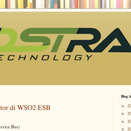
Blog A
ator di WSO2 ESB
2
►
2
►
2
►
ervice Bus)
2
►