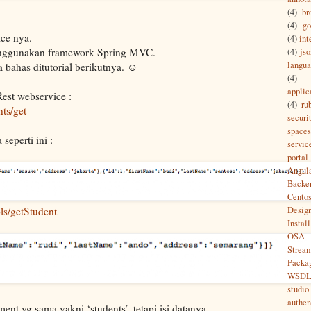
(4)
br
(4)
g
ice nya.
(4)
int
enggunakan framework Spring MVC.
(4)
jso
langu
bahas ditutorial berikutnya. ☺
(4)
applic
est webservice :
(4)
ru
nts/get
securi
spaces
seperti ini :
servic
portal
Angul
Backe
Cento
Desig
ls/getStudent
Install
OSA
Strea
Packa
WSD
studio
authen
nt yg sama yakni ‘students’, tetapi isi datanya