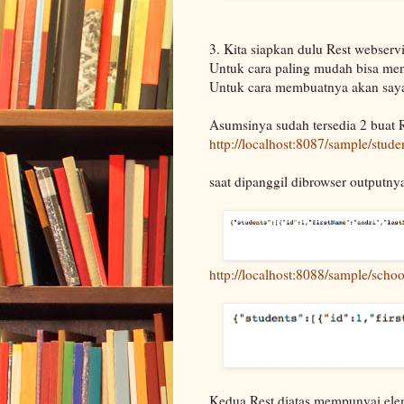
3.
Kita siapkan dulu Rest webserv
Untuk cara paling mudah bisa m
Untuk cara membuatnya akan saya 
Asumsinya sudah tersedia 2 buat R
http://localhost:8087/sample/stude
saat dipanggil dibrowser outputnya 
http://localhost:8088/sample/schoo
Kedua Rest diatas mempunyai eleme