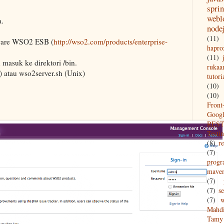
spri
webl
a.
node
(11)
tware WSO2 ESB (
http://wso2.com/products/enterprise-
hapro
(11)
 masuk ke direktori /bin.
rukaa
 atau wso2server.sh (Unix)
tutori
(10)
(10)
Front
Goog
REST
Testi
(8)
re
(7)
prog
mave
(7)
(7)
s
(7)
w
Mahd
Tamy 