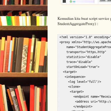
Kemudian kita buat script service
StudentAggregateProxy) :
 <?xml version="1.0" encoding="
 <proxy xmlns="http://ws.apache
     name="StudentAggregateProx
     transports="https,http"  

     statistics="disable"  

     trace="disable"  

     startOnLoad="true">  

   <target>  

    <inSequence>  

      <log level="full"/>  

      <clone>  

       <target>  

         <endpoint name="Receiv
          <address uri="http://
         </endpoint>  
