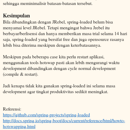
sehingga meminimalisir batasan-batasan tersebut.
Kesimpulan
Bila dibandingkan dengan JRebel, spring-loaded belum bisa
menyamai level JRebel. Tetapi mengingat bahwa Jrebel itu
berbayar/berlisensi dan hanya memberikan masa trial selama 14 hari
saja, spring-loaded yang bersifat free dan juga opensource rasanya
lebih bisa diterima meskipun dengan keterbatasannya.
Meskipun pada beberapa case kita perlu restart aplikasi,
menggunakan tools hotswap pasti akan lebih mengurangi waktu
development dibandingkan dengan cycle normal development
(compile & restart).
Jadi kenapa tidak kita gunakan spring-loaded ini selama masa
development agar tingkat produktivitas sedikit meningkat.
Referensi:
https://github.com/spring-projects/spring-loaded
http://docs.spring.io/spring-boot/docs/current/reference/html/howto-
hotswapping.html