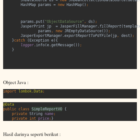
        HashMap params = 
new 
HashMap()
;
        params.put(
"ObjectDataSource"
, 
ds)
;
        JasperPrint jp  = JasperFillManager.
fillReport
(templat
params
, new 
JREmptyDataSource())
JasperExportManager.
exportReportToPdfFile
(jp
, 
dest)
}
catch 
(Exception e){

logger
.info(e.getMessage())
;
    }
Object Java :
import 
lombok.Data
;

public class 
SimpleReportVO
 {

private 
String 
name
    private int 
price
;
}
Hasil darinya seperti berikut :