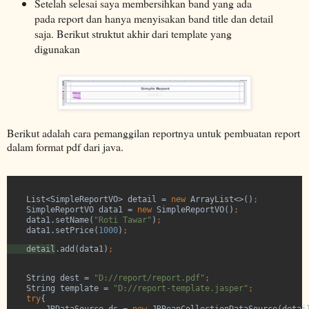
Setelah selesai saya membersihkan band yang ada
pada report dan hanya menyisakan band title dan detail
saja. Berikut struktut akhir dari template yang
digunakan
Berikut adalah cara pemanggilan reportnya untuk pembuatan report
dalam format pdf dari java.
    List<SimpleReportVO> detail = 
new 
ArrayList<>()
;
    SimpleReportVO data1 = 
new 
SimpleReportVO()
;
    data1.setName(
"Roti Tawar"
)
;
    data1.setPrice(
1000
)
    detail
.add(data1)
;
String dest = 
"D://report/report.pdf"
;
    String template = 
"D://report-template.jasper"
;
    try
{

        JRDataSource ds = 
new 
JRBeanCollectionDataSource(detai