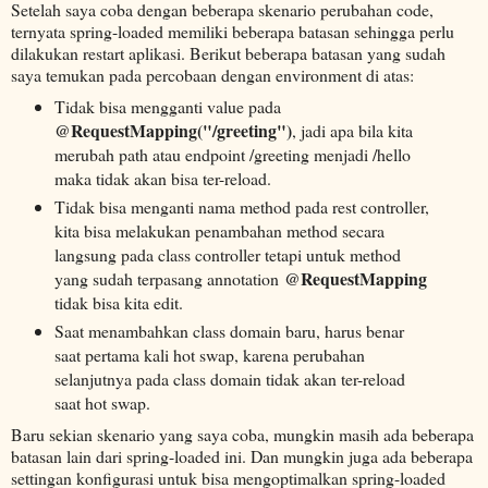
Setelah saya coba dengan beberapa skenario perubahan code,
ternyata spring-loaded memiliki beberapa batasan sehingga perlu
dilakukan restart aplikasi. Berikut beberapa batasan yang sudah
saya temukan pada percobaan dengan environment di atas:
Tidak bisa mengganti value pada
@RequestMapping("/greeting")
, jadi apa bila kita
merubah path atau endpoint /greeting menjadi /hello
maka tidak akan bisa ter-reload.
Tidak bisa menganti nama method pada rest controller,
kita bisa melakukan penambahan method secara
langsung pada class controller tetapi untuk method
@RequestMapping
yang sudah terpasang annotation
tidak bisa kita edit.
Saat menambahkan class domain baru, harus benar
saat pertama kali hot swap, karena perubahan
selanjutnya pada class domain tidak akan ter-reload
saat hot swap.
Baru sekian skenario yang saya coba, mungkin masih ada beberapa
batasan lain dari spring-loaded ini. Dan mungkin juga ada beberapa
settingan konfigurasi untuk bisa mengoptimalkan spring-loaded