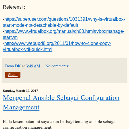
Referensi :
-
https://superuser.com/questions/1031391/why-is-virtualbox-
start-mode-not-detachable-by-default
-
https://www.virtualbox.org/manual/ch08.html#vboxmanage-
startvm
-
http://www.webupd8.org/2011/01/how-to-clone-copy-
virtualbox-vdi-quick.html
Doan DK
at
3:49 AM
No comments:
Share
Sunday, March 19, 2017
Mengenal Ansible Sebagai Configuration
Management
Pada kesempatan ini saya akan berbagi tentang ansible sebagai
configuration management.