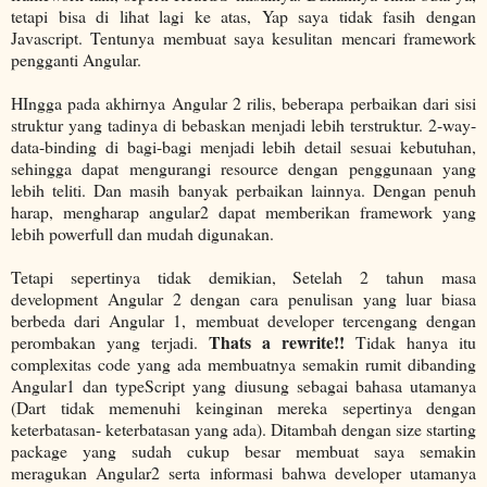
tetapi bisa di lihat lagi ke atas, Yap saya tidak fasih dengan
Javascript. Tentunya membuat saya kesulitan mencari framework
pengganti Angular.
HIngga pada akhirnya Angular 2 rilis, beberapa perbaikan dari sisi
struktur yang tadinya di bebaskan menjadi lebih terstruktur. 2-way-
data-binding di bagi-bagi menjadi lebih detail sesuai kebutuhan,
sehingga dapat mengurangi resource dengan penggunaan yang
lebih teliti. Dan masih banyak perbaikan lainnya. Dengan penuh
harap, mengharap angular2 dapat memberikan framework yang
lebih powerfull dan mudah digunakan.
Tetapi sepertinya tidak demikian, Setelah 2 tahun masa
development Angular 2 dengan cara penulisan yang luar biasa
berbeda dari Angular 1, membuat developer tercengang dengan
Thats a rewrite!!
perombakan yang terjadi.
Tidak hanya itu
complexitas code yang ada membuatnya semakin rumit dibanding
Angular1 dan typeScript yang diusung sebagai bahasa utamanya
(Dart tidak memenuhi keinginan mereka sepertinya dengan
keterbatasan- keterbatasan yang ada). Ditambah dengan size starting
package yang sudah cukup besar membuat saya semakin
meragukan Angular2 serta informasi bahwa developer utamanya