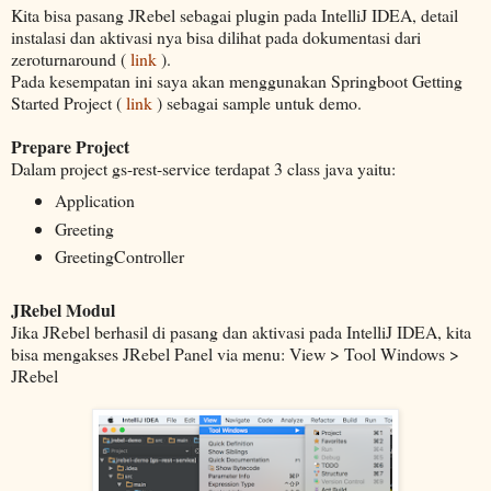
Kita bisa pasang JRebel sebagai plugin pada IntelliJ IDEA, detail
instalasi dan aktivasi nya bisa dilihat pada dokumentasi dari
zeroturnaround (
link
).
Pada kesempatan ini saya akan menggunakan Springboot Getting
Started Project (
link
) sebagai sample untuk demo.
Prepare Project
Dalam project gs-rest-service terdapat 3 class java yaitu:
Application
Greeting
GreetingController
JRebel Modul
Jika JRebel berhasil di pasang dan aktivasi pada IntelliJ IDEA, kita
bisa mengakses JRebel Panel via menu: View > Tool Windows >
JRebel