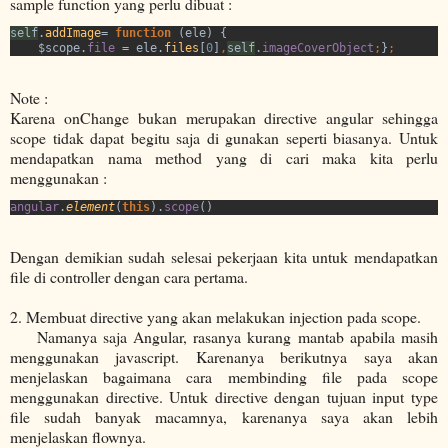
sample function yang perlu dibuat :
self
.
addImage
= 
function 
(ele) {

    $scope.
file 
= ele.
files
[
0
]
,
self
.
imageCoverObject
;
}
;
Note :
Karena onChange bukan merupakan directive angular sehingga
scope tidak dapat begitu saja di gunakan seperti biasanya. Untuk
mendapatkan nama method yang di cari maka kita perlu
menggunakan :
angular
.
element
(
this
).
scope
()
Dengan demikian sudah selesai pekerjaan kita untuk mendapatkan
file di controller dengan cara pertama.
2. Membuat directive yang akan melakukan injection pada scope.
Namanya saja Angular, rasanya kurang mantab apabila masih
menggunakan javascript. Karenanya berikutnya saya akan
menjelaskan bagaimana cara membinding file pada scope
menggunakan directive. Untuk directive dengan tujuan input type
file sudah banyak macamnya, karenanya saya akan lebih
menjelaskan flownya.