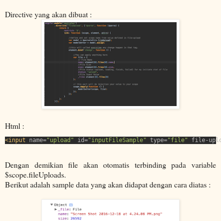
Directive yang akan dibuat :
Html :
<input 
name=
"upload" 
id=
"inputFileSample" 
type=
"file" 
file-upl
Dengan demikian file akan otomatis terbinding pada variable
$scope.fileUploads.
Berikut adalah sample data yang akan didapat dengan cara diatas :