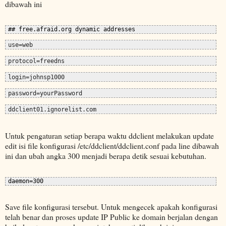
dibawah ini
## free.afraid.org dynamic addresses
use=web
protocol=freedns
login=johnsp1000
password=yourPassword
ddclient01.ignorelist.com
Untuk pengaturan setiap berapa waktu ddclient melakukan update
edit isi file konfigurasi /etc/ddclient/ddclient.conf pada line dibawah
ini dan ubah angka 300 menjadi berapa detik sesuai kebutuhan.
daemon=300
Save file konfigurasi tersebut. Untuk mengecek apakah konfigurasi
telah benar dan proses update IP Public ke domain berjalan dengan