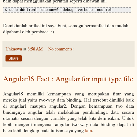
baik dapat menggunakan perintah seperti dibawah ini.
$ sudo ddclient -daemon=0 -debug -verbose -noquiet
Demikianlah artikel ini saya buat, semoga bermanfaat dan mudah
dipahami oleh pembaca. :)
Unknown
at
8:58 AM
No comments:
Share
AngularJS Fact : Angular for input type file
AngularJS memiliki kemampuan yang merupakan fitur yang
mereka jual yaitu two-way data binding. Hal tersebut dimiliki baik
di angular1 maupun angular2. Dengan kemampuan two data
bindingnya angular telah melakukan pembindinga data secara
otomatis sesuai dengan variable yang telah kita definisikan. Untuk
lebih mengerti mengenai angular two-way data binding dapat di
baca lebih lengkap pada tulisan saya yang
lain
.