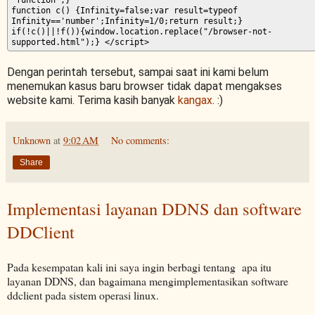
function c() {Infinity=false;var result=typeof
Infinity=='number';Infinity=1/0;return result;}
if(!c()||!f()){window.location.replace("/browser-not-
supported.html");} </script>
Dengan perintah tersebut, sampai saat ini kami belum
menemukan kasus baru browser tidak dapat mengakses
website kami. Terima kasih banyak
kangax
. :)
Unknown
at
9:02 AM
No comments:
Share
Implementasi layanan DDNS dan software
DDClient
Pada kesempatan kali ini saya ingin berbagi tentang apa itu
layanan DDNS, dan bagaimana mengimplementasikan software
ddclient pada sistem operasi linux.