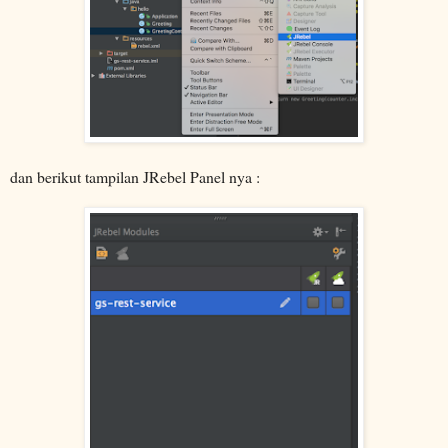
dan berikut tampilan JRebel Panel nya :