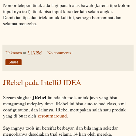
Nomor telepon tidak ada lagi panah atas bawah (karena tipe kolom
input nya text), tidak bisa input karakter lain selain angka.
Demikian tips dan trick untuk kali ini, semoga bermanfaat dan
selamat mencoba.
Unknown
at
3:13 PM
No comments:
Share
JRebel pada IntelliJ IDEA
JRebel
Secara singkat
itu adalah tools untuk java yang bisa
mengurangi redeploy time. JRebel ini bisa auto reload class, xml
configuration, dan lainnya. JRebel merupakan salah satu produk
yang di buat oleh
zeroturnaround
.
Sayangnya tools ini bersifat berbayar, dan bila ingin sekedar
mencobanya disediakan trial selama 14 hari oleh mereka.