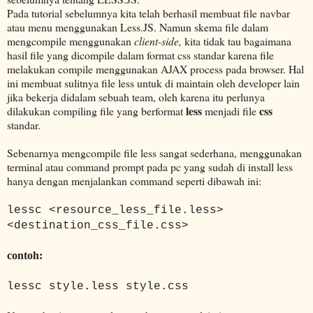
Pada tutorial sebelumnya kita telah berhasil membuat file navbar
atau menu menggunakan Less.JS. Namun skema file dalam
mengcompile menggunakan
client-side,
kita tidak tau bagaimana
hasil file yang dicompile dalam format css standar karena file
melakukan compile menggunakan AJAX process pada browser. Hal
ini membuat sulitnya file less untuk di maintain oleh developer lain
jika bekerja didalam sebuah team, oleh karena itu perlunya
less
css
dilakukan compiling file yang berformat
menjadi file
standar.
Sebenarnya mengcompile file less sangat sederhana, menggunakan
terminal atau command prompt pada pc yang sudah di install less
hanya dengan menjalankan command seperti dibawah ini:
lessc <resource_less_file.less>
<destination_css_file.css>
contoh:
lessc style.less style.css