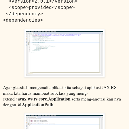
<version>2.0.1</version>
<scope>provided</scope>
</dependency>
<dependencies>
Agar glassfish mengenali aplikasi kita sebagai aplikasi JAX-RS
maka kita harus mambuat subclass yang meng-
javax.ws.rs.core.Application
extend
serta meng-anotasi kan nya
@ApplicationPath
dengan