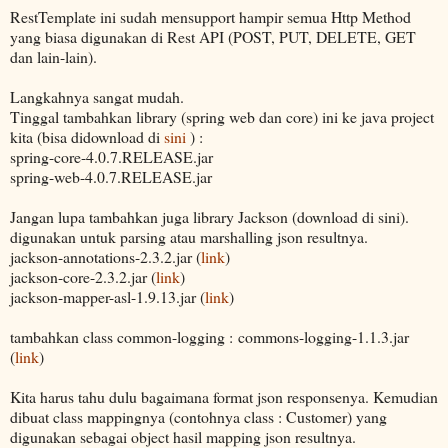
RestTemplate ini sudah mensupport hampir semua Http Method
yang biasa digunakan di Rest API (POST, PUT, DELETE, GET
dan lain-lain).
Langkahnya sangat mudah.
Tinggal tambahkan library (spring web dan core) ini ke java project
kita (bisa didownload di
sini
) :
spring-core-4.0.7.RELEASE.jar
spring-web-4.0.7.RELEASE.jar
Jangan lupa tambahkan juga library Jackson (download di sini).
digunakan untuk parsing atau marshalling json resultnya.
jackson-annotations-2.3.2.jar (
link
)
jackson-core-2.3.2.jar (
link
)
jackson-mapper-asl-1.9.13.jar (
link
)
tambahkan class common-logging : commons-logging-1.1.3.jar
(
link
)
Kita harus tahu dulu bagaimana format json responsenya. Kemudian
dibuat class mappingnya (contohnya class : Customer) yang
digunakan sebagai object hasil mapping json resultnya.