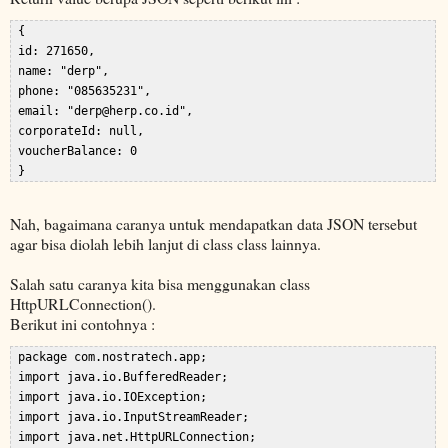
 {  

 id: 271650,  

 name: "
derp
",  

 phone: "085635231",  

 email: "
derp@herp.co.id
",  

 corporateId: null,  

 voucherBalance: 0  

Nah, bagaimana caranya untuk mendapatkan data JSON tersebut
agar bisa diolah lebih lanjut di class class lainnya.
Salah satu caranya kita bisa menggunakan class
HttpURLConnection().
Berikut ini contohnya :
 package com.nostratech.app;  

 import java.io.BufferedReader;  

 import java.io.IOException;  

 import java.io.InputStreamReader;  

 import java.net.HttpURLConnection;  
