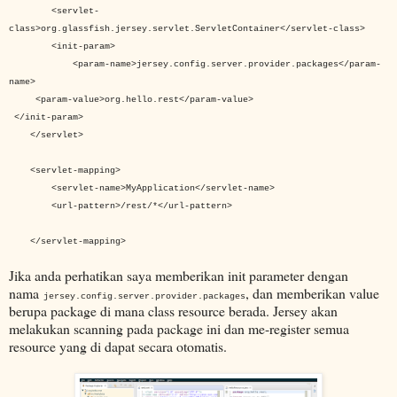
<servlet-
class>org.glassfish.jersey.servlet.ServletContainer</servlet-class>
<init-param>
<param-name>jersey.config.server.provider.packages</param-
name>
<param-value>
org.hello.rest
</param-value>
</init-param>
</servlet>
<servlet-mapping>
<servlet-name>MyApplication</servlet-name>
<url-pattern>/rest/*</url-pattern>
</servlet-mapping>
Jika anda perhatikan saya memberikan init parameter dengan
nama
, dan memberikan value
jersey.config.server.provider.packages
berupa package di mana class resource berada. Jersey akan
melakukan scanning pada package ini dan me-register semua
resource yang di dapat secara otomatis.