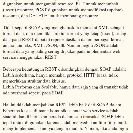
digunakan untuk mengambil resource, PUT untuk menambah
(insert) resource, POST digunakan untuk memodifikasi (update)
resource, dan DELETE untuk membuang resource.
Tidak seperti SOAP yang mengharuskan memakai XML sebagai
format data, dan memiliki struktur format yang tetap (fixed), setiap
data pada REST dapat di representasikan dalam berbagai format,
antara lain teks, XML, JSON, dll. Namun begitu JSON adalah
format data yang paling sering di pakai pada implementasi web
service menggunakan REST.
Beberapa keuntungan REST dibandingkan dengan SOAP adalah:
Lebih sederhana, hanya memakai protokol HTTP biasa, tidak
memerlukan struktur data khusus.
Lebih Performa dan Scalable, hanya data saja yang di transfer tidak
ada overhead seperti pada SOAP.
Hal ini tidaklah menjadikan REST lebih baik dari SOAP, dalam
beberapa kasus, di mana komunikasi antar web service adalah
stateful dan di haruskan berada dalam satu
transaksi
, SOAP lebih
tepat untuk di gunakan karena sudah menyediakan fitur-fitur untuk
meng-implementasikannya dengan mudah. Namun, jika anda ingin