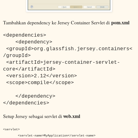
pom.xml
Tambahkan dependency ke Jersey Container Servlet di
<dependencies>
<dependency>
<groupId>org.glassfish.jersey.containers<
/groupId>
<artifactId>jersey-container-servlet-
core</artifactId>
<version>2.12</version>
<scope>compile</scope>
</dependency>
</dependencies>
web.xml
Setup Jersey sebagai servlet di
<servlet>
<servlet-name>MyApplication</servlet-name>