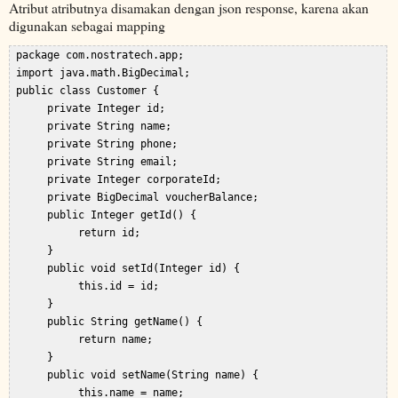
Atribut atributnya disamakan dengan json response, karena akan
digunakan sebagai mapping
 package com.nostratech.app;  

 import java.math.BigDecimal;  

 public class Customer {  

      private Integer id;  

      private String name;  

      private String phone;  

      private String email;  

      private Integer corporateId;  

      private BigDecimal voucherBalance;  

      public Integer getId() {  

           return id;  

      }  

      public void setId(Integer id) {  

           this.id = id;  

      }  

      public String getName() {  

           return name;  

      }  

      public void setName(String name) {  

           this.name = name;  
