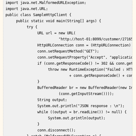
 import java.net.MalformedURLException;  

 import java.net.URL;  

 public class SampleHttpClient {  

      public static void main(String[] args) {  

           try {  

                URL url = new URL(  

                          "http://host-01:8099/customer/271650/
                HttpURLConnection conn = (HttpURLConnection) ur
                conn.setRequestMethod("GET");  

                conn.setRequestProperty("Accept", "application/
                if (conn.getResponseCode() != 302 && conn.getRe
                     throw new RuntimeException("Failed : HTTP 
                               + conn.getResponseCode() + conn.
                }  

                BufferedReader br = new BufferedReader(new Inpu
                          (conn.getInputStream())));  

                String output;  

                System.out.println("JSON response : \n");  

                while ((output = br.readLine()) != null) {  

                     System.out.println(output);  

                }  

                conn.disconnect();  
