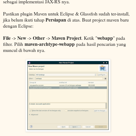
sebagai implementasi JAX-RS nya.
Pastikan plugin Maven untuk Eclipse & Glassfish sudah ter-install,
Persiapan
jika belum ikuti tahap
di atas. Buat project maven baru
dengan Eclipse:
File
New
Other
Maven Project
webapp
->
->
->
. Ketik "
" pada
maven-archtype-webapp
filter. Pilih
pada hasil pencarian yang
muncul di bawah nya.