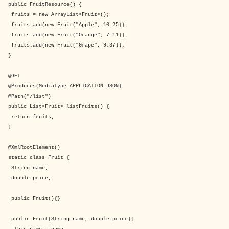
public FruitResource() {
fruits = new ArrayList<Fruit>();
fruits.add(new Fruit("Apple", 10.25));
fruits.add(new Fruit("Orange", 7.11));
fruits.add(new Fruit("Grape", 9.37));
}
@GET
@Produces(MediaType.APPLICATION_JSON)
@Path("/list")
public List<Fruit> listFruits() {
return fruits;
}
@XmlRootElement()
static class Fruit {
String name;
double price;
public Fruit(){}
public Fruit(String name, double price){