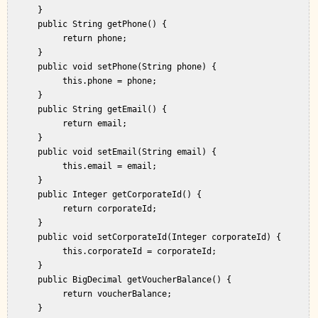
      }  

      public String getPhone() {  

           return phone;  

      }  

      public void setPhone(String phone) {  

           this.phone = phone;  

      }  

      public String getEmail() {  

           return email;  

      }  

      public void setEmail(String email) {  

           this.email = email;  

      }  

      public Integer getCorporateId() {  

           return corporateId;  

      }  

      public void setCorporateId(Integer corporateId) {  

           this.corporateId = corporateId;  

      }  

      public BigDecimal getVoucherBalance() {  

           return voucherBalance;  

      }  
