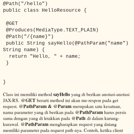
@Path("/hello")
public class HelloResource {
@GET
@Produces(MediaType.TEXT_PLAIN)
@Path("/{name}")
public String sayHello(@PathParam("name")
String name) {
return "Hello, " + name;
}
}
sayHello
Class ini memiliki method
yang di berikan anotasi-anotasi
@GET
JAX-RS.
berarti method ini akan me-respon pada get
@PathParam &
@Param
request.
merupakan satu kesatuan,
@PathParam
nama parameter yang di berikan pada
harus persis
@Path
sama dengan yang di letakkan pada
di dalam kurung-
@PathParam
kurawal.
mengharapkan request yang datang
memiliki parameter pada request path nya. Contoh, ketika client