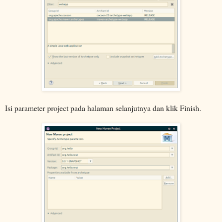
Isi parameter project pada halaman selanjutnya dan klik Finish.