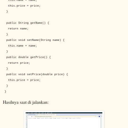
this.name = name;
this.price = price;
}
public String getName() {
return name;
}
public void setName(String name) {
this.name = name;
}
public double getPrice() {
return price;
}
public void setPrice(double price) {
this.price = price;
}
}
Hasilnya saat di jalankan: