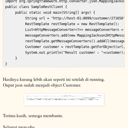
 import org.springframework.http.converter.json.MappingJackson2
 public class SampleRestClient {  

      public static void main(String[] args) {  

           String url = "http://host-01:8099/customer/271650"; 
           RestTemplate restTemplate = new RestTemplate();  

           List<HttpMessageConverter<?>> messageConverters = ne
           messageConverters.add(new MappingJackson2HttpMessage
           restTemplate.getMessageConverters().addAll(messageCo
           Customer customer = restTemplate.getForObject(url, C
           System.out.println("Result customer : "+customer);  
      }  

Hasilnya kurang lebih akan seperti ini setelah di running.
Ouput json sudah menjadi object Customer.
Terima kasih, semoga membantu.
Selamat mencoba.