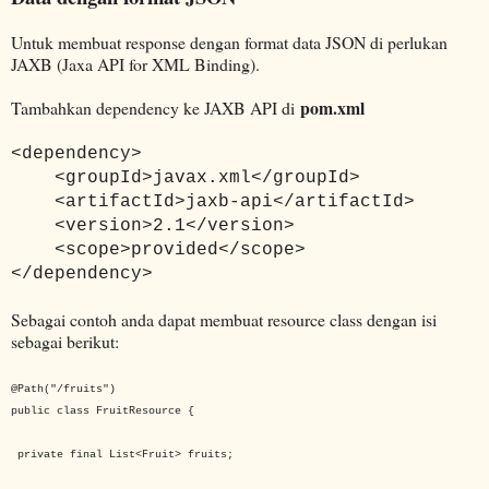
Untuk membuat response dengan format data JSON di perlukan
JAXB (Jaxa API for XML Binding).
pom.xml
Tambahkan dependency ke JAXB API di
<dependency>
<groupId>javax.xml</groupId>
<artifactId>jaxb-api</artifactId>
<version>2.1</version>
<scope>provided</scope>
</dependency>
Sebagai contoh anda dapat membuat resource class dengan isi
sebagai berikut:
@Path("/fruits")
public class FruitResource {
private final List<Fruit> fruits;