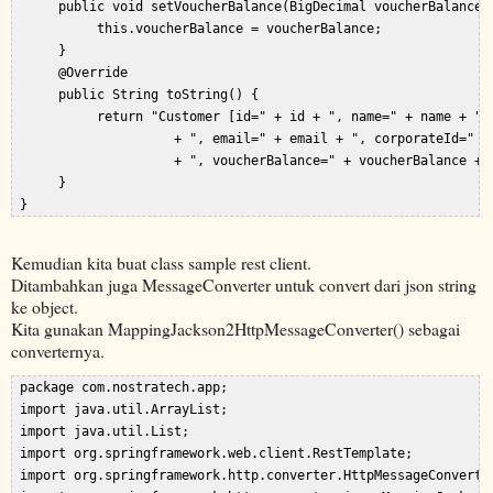
      public void setVoucherBalance(BigDecimal voucherBalance) 
           this.voucherBalance = voucherBalance;  

      }  

      @Override  

      public String toString() {  

           return "Customer [id=" + id + ", name=" + name + ", 
                     + ", email=" + email + ", corporateId=" + 
                     + ", voucherBalance=" + voucherBalance + "
      }  

Kemudian kita buat class sample rest client.
Ditambahkan juga MessageConverter untuk convert dari json string
ke object.
Kita gunakan MappingJackson2HttpMessageConverter() sebagai
converternya.
 package com.nostratech.app;  

 import java.util.ArrayList;  

 import java.util.List;  

 import org.springframework.web.client.RestTemplate;  

 import org.springframework.http.converter.HttpMessageConverter