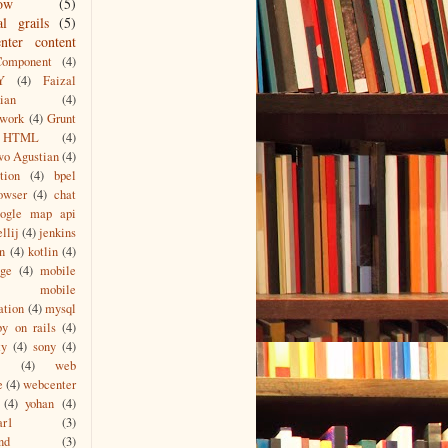
low
(5)
al grails
(5)
nter content
Component
(4)
Y
(4)
Faizal
ian
(4)
blogic-maven-plugin.jar -DpomFile=pom.xml
work
(4)
Grunt
HTML
(4)
wo Agustian
(4)
tion
(4)
bpel
owser
(4)
chat
oogle map api
ellij
(4)
jenkins
n
(4)
kotlin
(4)
age
(4)
mobile
mobile
ation
(4)
mysql
by on rails
(4)
ty
(4)
sony
(4)
(4)
web
e
(4)
webcenter
(4)
yohan
(4)
ar1
(3)
nd
(3)