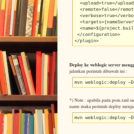
  <upload>true</upload>
  <remote>false</remot
  <verbose>true</verbo
  <targets>{nameServer
  <name>${project.buil
 </configuration>

</plugin>
Deploy ke weblogic server men
jalankan perintah dibawah ini :
mvn weblogic:deploy –D
*) Note : apabila pada pom.xml sud
name maka perintah deploy menjad
mvn weblogic:deploy –D