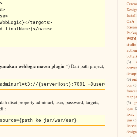


Cento
e> 

Desig
Install
se> 

OSA
WebLogic}</targets>

Strea
d.finalName}</name>

Packa
WSD
studio
authen
butter
(3)
ggunakan weblogic maven plugin
*) Dari path project,
conver
devop
(3)
ent
adminurl=t3://{serverHost}:7001 –Duser={userWebLo
bus
(3
fronte
map ja
ah diset property adminurl, user, password, targets,
(3)
g
i :
bpm
(
ionic
source={path ke jar/war/ear}
jms
(3
listvi
design