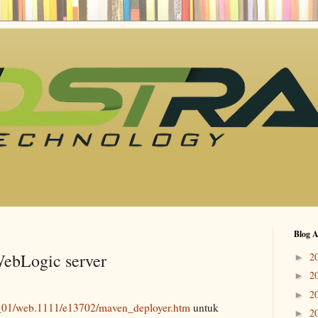
Blog A
ebLogic server
2
►
2
►
2
►
4_01/web.1111/e13702/maven_deployer.htm
untuk
2
►