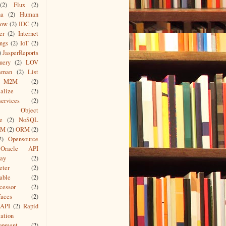
(2)
Flux
(2)
na
(2)
Human
low
(2)
IDC
(2)
er
(2)
Internet
ngs
(2)
IoT
(2)
)
JasperReports
uery
(2)
LOV
aman
(2)
List
M2M
(2)
alize
(2)
ervices
(2)
io Object
e
(2)
NoSQL
AM
(2)
ORM
(2)
2)
Opensource
Oracle API
ay
(2)
eter
(2)
able
(2)
cessor
(2)
faces
(2)
API
(2)
Rapid
ation
opment
(2)