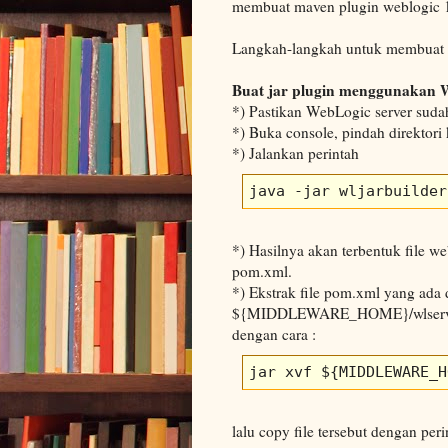
membuat maven plugin weblogic 
Langkah-langkah untuk membuat pl
Buat jar plugin menggunakan W
*) Pastikan WebLogic server sudah
*) Buka console, pindah direkt
*) Jalankan perintah
java -jar wljarbuilder
*) Hasilnya akan terbentuk file we
pom.xml.
*) Ekstrak file pom.xml yang ada d
${MIDDLEWARE_HOME}/wlserver_
dengan cara :
jar xvf ${MIDDLEWARE_H
lalu copy file tersebut dengan peri