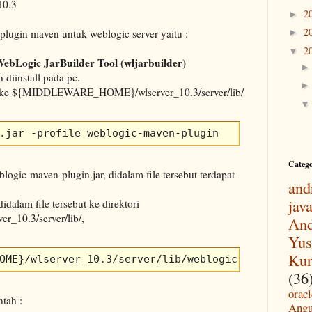
10.3
2
►
2
ugin maven untuk weblogic server yaitu :
►
2
▼
ebLogic JarBuilder Tool (wljarbuilder)
 diinstall pada pc.
ori ke ${MIDDLEWARE_HOME}/wlserver_10.3/server/lib/
.jar -profile weblogic-maven-plugin
Categ
blogic-maven-plugin.jar, didalam file tersebut terdapat
and
jav
idalam file tersebut ke direktori
10.3/server/lib/,
And
Yus
Kur
OME}/wlserver_10.3/server/lib/weblogic-maven-plug
(36
oracl
ntah :
Angu