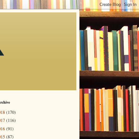
rchive
018
(170)
017
(116)
016
(91)
015
(87)