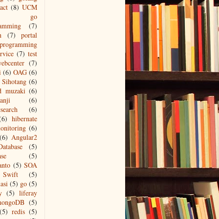
act
(8)
UCM
go
ramming
(7)
n
(7)
portal
programming
ervice
(7)
test
ebcenter
(7)
i
(6)
OAG
(6)
Sihotang
(6)
d muzaki
(6)
anji
(6)
csearch
(6)
(6)
hibernate
onitoring
(6)
(6)
Angular2
Database
(5)
ase
(5)
anto
(5)
SOA
Swift
(5)
asi
(5)
go
(5)
y
(5)
liferay
mongoDB
(5)
(5)
redis
(5)