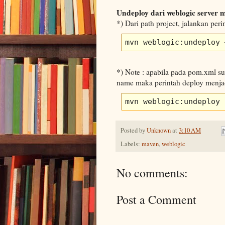
Undeploy dari weblogic server
*) Dari path project, jalankan peri
mvn weblogic:undeploy 
*) Note : apabila pada pom.xml sud
name maka perintah deploy menjad
mvn weblogic:undeploy
Posted by
Unknown
at
3:10 AM
Labels:
maven
,
weblogic
No comments:
Post a Comment