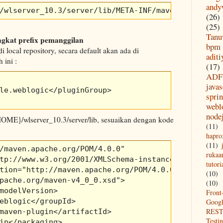
andy
/wlserver_10.3/server/lib/META-INF/maven/com.orac
(26)
(25)
Tanu
gkat prefix pemanggilan
bpm
i local repository, secara default akan ada di
aditi
ini :
(17)
ADF
javas
le.weblogic</pluginGroup>

spri
webl
node
ME}/wlserver_10.3/server/lib, sesuaikan dengan kode
(11)
hapro
(11)
/maven.apache.org/POM/4.0.0" 

rukaa
tp://www.w3.org/2001/XMLSchema-instance"   

tutori
tion="http://maven.apache.org/POM/4.0.0  

(10)
pache.org/maven-v4_0_0.xsd">   

(10)
modelVersion>   

Front
eblogic</groupId>   

Goog
REST
maven-plugin</artifactId>   

Testi
in</packaging>   
