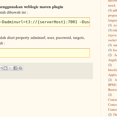
micros
mock
 menggunakan weblogic maven plugin
(3)
pdf
ntah dibawah ini :
progr
langu
–Dadminurl=t3://{serverHost}:7001 –Duser={userWeb
(3)
re
(3)
rid
rxjava
ah diset property adminurl, user, password, targets,
socket
i :
(3)
un
(3)
$s
(2)
A
Angul
(2)
Interf
Appli
(2)
A
BPM1
Bootst
(2)
Contai
Conte
Contro
(2)
Da