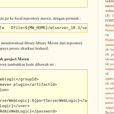
taskf
tutori
webce
(5)
gin.jar ke local repository maven, dengan perintah :
FEBR
Khrisd
le  -Dfile=${MW_HOME}/wlserver_10.3/server/lib/we
Frame
(4)
Prabo
mendownload library-library Maven dari repository
annota
upaya proses eksekusi berhasil.
(4)
br
(4)
g
tuk project Maven
(4)
int
Maven tambahkan kode dibawah ini :
(4)
jso
langu
(4)
applic
eblogic</groupId> 

(4)
ru
maven-plugin</artifactId> 

securi
ion> 

spaces
servic
rverWebLogic}:${portServerWebLogic}</adminurl>

portal
Logic}</user> 

Angul
AdminWebLogic}</password> 

Backe