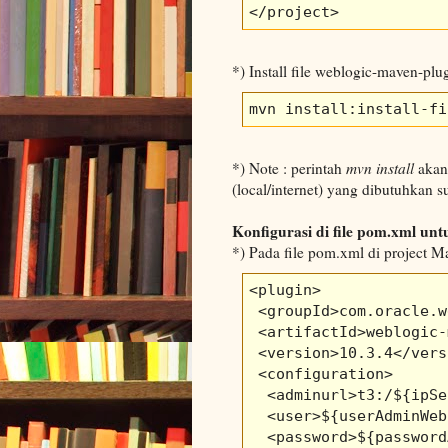
</project>
*) Install file weblogic-maven-plu
mvn install:install-fi
*) Note : perintah
mvn install
akan 
(local/internet) yang dibutuhkan s
Konfigurasi di file pom.xml un
*) Pada file pom.xml di project 
<plugin>        

 <groupId>com.oracle.w
 <artifactId>weblogic-
 <version>10.3.4</vers
 <configuration> 

  <adminurl>t3:/${ipSe
  <user>${userAdminWeb
  <password>${password