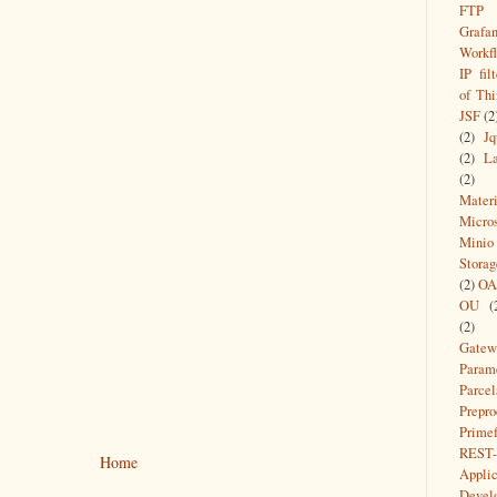
FTP
Grafa
Workf
IP filt
of Thi
JSF
(2
(2)
Jq
(2)
L
(2)
Materi
Micros
Min
Storag
(2)
O
OU
(
(2)
Gatew
Param
Parcel
Prepro
Prime
REST-
Home
Applic
Devel