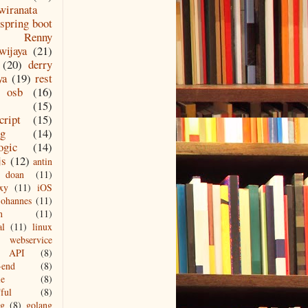
wiranata
le.weblogic/ weblogic-maven-plugin/pom.xml ${MIDDL
spring boot
Renny
wijaya
(21)
(20)
derry
ya
(19)
rest
osb
(16)
(15)
cript
(15)
ng
(14)
ogic
(14)
js
(12)
antin
doan
(11)
xy
(11)
iOS
johannes
(11)
n
(11)
al
(11)
linux
webservice
API
(8)
-end
(8)
le
(8)
ful
(8)
ng
(8)
golang