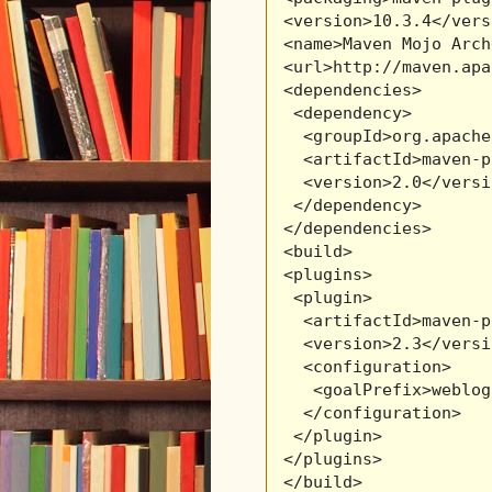
 <version>10.3.4</vers
 <name>Maven Mojo Arch
 <url>http://maven.apa
 <dependencies>     

  <dependency>       

   <groupId>org.apache
   <artifactId>maven-p
   <version>2.0</versi
  </dependency>   

 </dependencies>    

 <build>    

 <plugins>       

  <plugin>        

   <artifactId>maven-p
   <version>2.3</versi
   <configuration>    
    <goalPrefix>weblog
   </configuration>   
  </plugin>     

 </plugins>   

 </build>   
