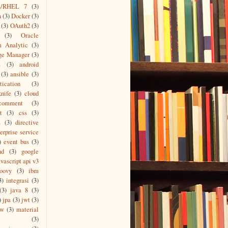
s/RHEL 7
(3)
n
(3)
Docker
(3)
(3)
OAuth2
(3)
(3)
Oracle
m Analytic
(3)
ge Manager
(3)
L
(3)
android
(3)
ansible
(3)
tication
(3)
knife
(3)
cloud
comment
(3)
t
(3)
css
(3)
s
(3)
directive
erprise service
gic} –Dpassword={password} –Dtargets={namaInstance
)
event bus
(3)
nd
(3)
google
vascript api v3
roovy
(3)
ibm
3)
integrasi
(3)
(3)
java 8
(3)
)
jpa
(3)
jwt
(3)
ew
(3)
material
(3)