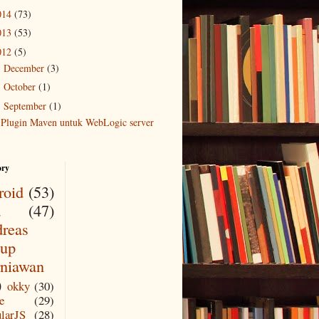
014
(73)
013
(53)
012
(5)
December
(3)
►
October
(1)
►
September
(1)
▼
Plugin Maven untuk WebLogic server
ory
roid
(53)
a
(47)
reas
up
niawan
in.jar META-INF/maven/com.oracle.weblogic/weblogic
)
okky
(30)
e
(29)
larJS
(28)