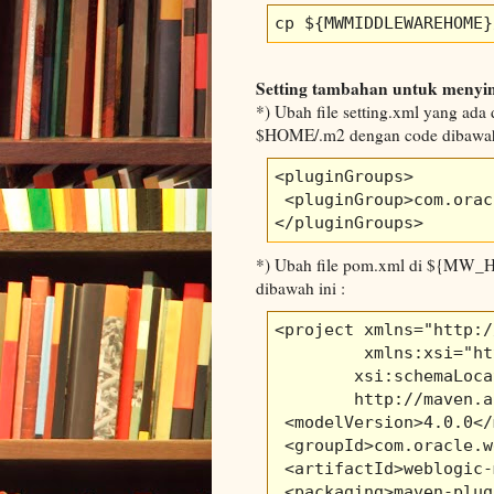
cp ${MWMIDDLEWAREHOME}
Setting tambahan untuk menyin
*) Ubah file setting.xml yang ada d
$HOME/.m2 dengan code dibawah 
<pluginGroups>

 <pluginGroup>com.orac
</pluginGroups>
*) Ubah file pom.xml di ${MW_HO
dibawah ini :
<project xmlns="http:/
         xmlns:xsi="ht
        xsi:schemaLoca
        http://maven.a
 <modelVersion>4.0.0</
 <groupId>com.oracle.w
 <artifactId>weblogic-
 <packaging>maven-plug