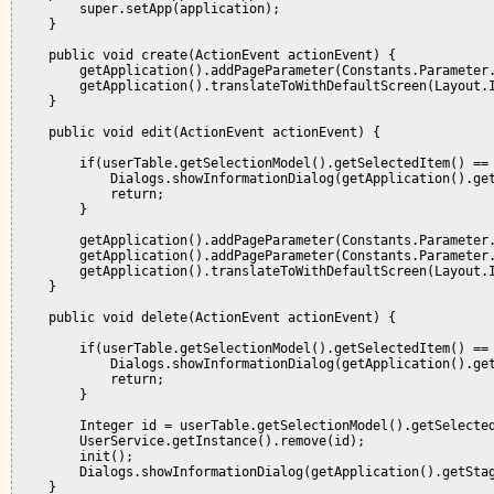
        super.setApp(application);

    }

    public void create(ActionEvent actionEvent) {

        getApplication().addPageParameter(Constants.Parameter.
        getApplication().translateToWithDefaultScreen(Layout.I
    }

    public void edit(ActionEvent actionEvent) {

        if(userTable.getSelectionModel().getSelectedItem() == 
            Dialogs.showInformationDialog(getApplication().get
            return;

        }

        getApplication().addPageParameter(Constants.Parameter.
        getApplication().addPageParameter(Constants.Parameter.
        getApplication().translateToWithDefaultScreen(Layout.I
    }

    public void delete(ActionEvent actionEvent) {

        if(userTable.getSelectionModel().getSelectedItem() == 
            Dialogs.showInformationDialog(getApplication().get
            return;

        }

        Integer id = userTable.getSelectionModel().getSelected
        UserService.getInstance().remove(id);

        init();

        Dialogs.showInformationDialog(getApplication().getStag
    }
