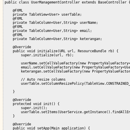
public class UserManagementController extends BaseController {
    @FXML

    private TableView<User> userTable;

    @FXML

    private TableColumn<User,String> userName;

    @FXML

    private TableColumn<User,String> email;

    @FXML

    private TableColumn<User,String> keterangan;

    @Override

    public void initialize(URL url, ResourceBundle rb) {

        super.initialize(url, rb);

        userName.setCellValueFactory(new PropertyValueFactory<
        email.setCellValueFactory(new PropertyValueFactory<Use
        keterangan.setCellValueFactory(new PropertyValueFactor
        // Auto resize columns

        userTable.setColumnResizePolicy(TableView.CONSTRAINED_
    }

    @Override

    protected void init() {

        super.init();

        userTable.setItems(UserService.getInstance().findAllEn
    }

    @Override

    public void setApp(Main application) {
