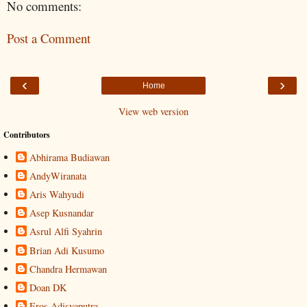
No comments:
Post a Comment
‹
›
Home
View web version
Contributors
Abhirama Budiawan
AndyWiranata
Aris Wahyudi
Asep Kusnandar
Asrul Alfi Syahrin
Brian Adi Kusumo
Chandra Hermawan
Doan DK
Eros Adisyaputra