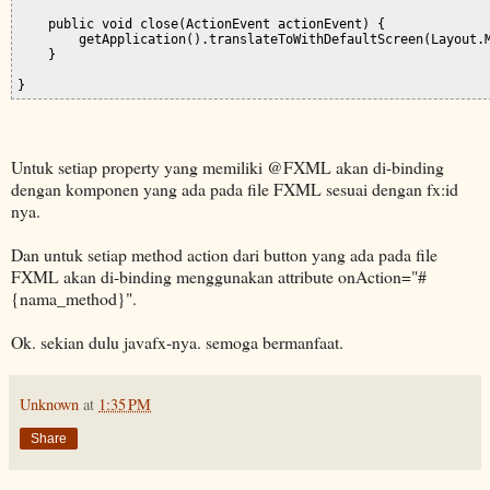
    public void close(ActionEvent actionEvent) {

        getApplication().translateToWithDefaultScreen(Layout.M
    }

}
Untuk setiap property yang memiliki @FXML akan di-binding
dengan komponen yang ada pada file FXML sesuai dengan fx:id
nya.
Dan untuk setiap method action dari button yang ada pada file
FXML akan di-binding menggunakan attribute onAction="#
{nama_method}".
Ok. sekian dulu javafx-nya. semoga bermanfaat.
Unknown
at
1:35 PM
Share