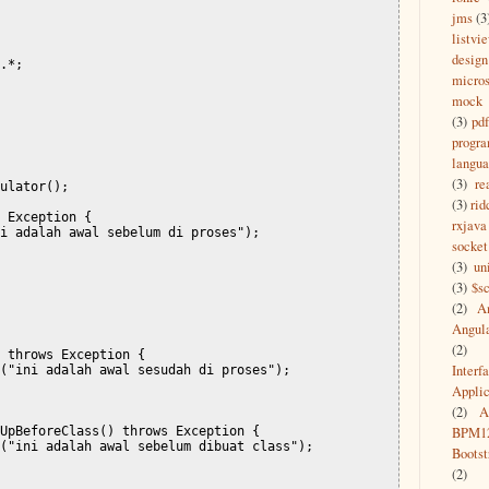
jms
(3
listvi
design
.*;

micros
mock
(3)
pdf
progr
langu
(3)
re
ulator();

(3)
rid
 Exception {

rxjava
i adalah awal sebelum di proses");

socket
(3)
un
(3)
$s
(2)
A
Angul
(2)
 throws Exception {

Interf
("ini adalah awal sesudah di proses");

Appli
(2)
A
UpBeforeClass() throws Exception {

BPM1
("ini adalah awal sebelum dibuat class");

Bootst
(2)