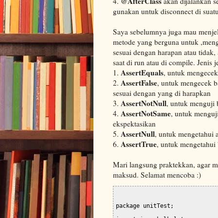
@AfterClass
4.
akan dijalankan se
gunakan untuk disconnect di suatu
Saya sebelumnya juga mau menjela
metode yang berguna untuk ,mengu
sesuai dengan harapan atau tidak,
saat di run atau di compile. Jenis j
AssertEquals
1.
, untuk mengecek
AssertFalse
2.
, untuk mengecek b
sesuai dengan yang di harapkan
AssertNotNull
3.
, untuk menguji 
AssertNotSame
4.
, untuk menguj
ekspektasikan
AssertNull
5.
, untuk mengetahui 
AssertTrue
6.
, untuk mengetahui 
Mari langsung praktekkan, agar m
maksud. Selamat mencoba :)
package unitTest;
