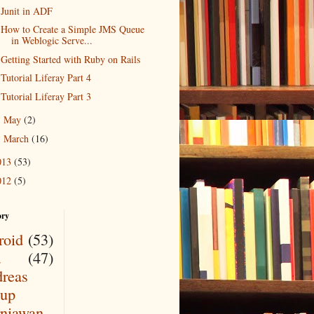
Junit in ADF
How to Create a Simple JMS Queue
in Weblogic Serve...
Getting Started with Ruby on Rails
Tutorial Liferay Part 4
Tutorial Liferay Part 3
May
(2)
►
March
(16)
►
013
(53)
012
(5)
ory
roid
(53)
a
(47)
reas
up
niawan