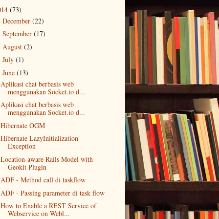
014
(73)
December
(22)
►
September
(17)
►
August
(2)
►
July
(1)
►
June
(13)
▼
Aplikasi chat berbasis web
menggunakan Socket.io d...
Aplikasi chat berbasis web
menggunakan Socket.io d...
Hibernate OGM
Hibernate LazyInitialization
Exception
Location-aware Rails Model with
Geokit Plugin
ADF - Method call di taskflow
ADF - Passing parameter di task flow
How to Enable a REST Service of
Webservice on Webl...