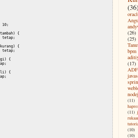
(36
oracl
Angu
 10;

andy
(26)
tambah) {

(25)
 tetap;

Tanu
kurang) {

bpm
 tetap;

aditi
gi) {

(17)
ap;

ADF
li) {

javas
ap;

spri
webl
node
(11)
hapro
(11)
rukaa
tutori
(10)
(10)