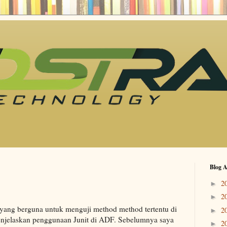
Blog A
2
►
2
►
k yang berguna untuk menguji method method tertentu di
2
►
menjelaskan penggunaan Junit di ADF. Sebelumnya saya
2
►