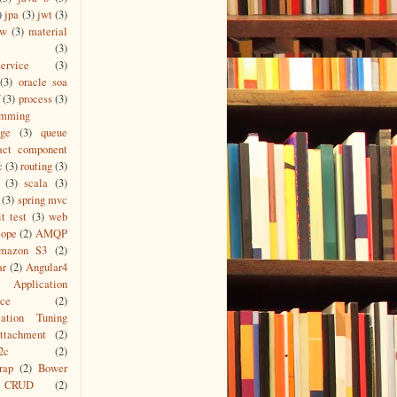
)
jpa
(3)
jwt
(3)
ew
(3)
material
(3)
ervice
(3)
(3)
oracle soa
(3)
process
(3)
amming
age
(3)
queue
act component
c
(3)
routing
(3)
(3)
scala
(3)
(3)
spring mvc
it test
(3)
web
cope
(2)
AMQP
mazon S3
(2)
ar
(2)
Angular4
Application
ace
(2)
cation Tuning
ttachment
(2)
2c
(2)
rap
(2)
Bower
CRUD
(2)