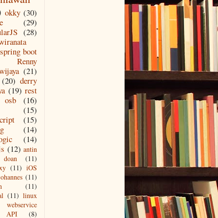
)
okky
(30)
e
(29)
larJS
(28)
wiranata
spring boot
Renny
wijaya
(21)
(20)
derry
ya
(19)
rest
osb
(16)
(15)
cript
(15)
ng
(14)
ogic
(14)
js
(12)
antin
doan
(11)
xy
(11)
iOS
johannes
(11)
n
(11)
al
(11)
linux
webservice
API
(8)