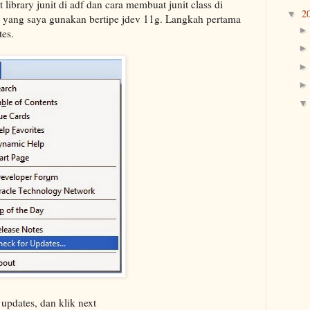
ibrary junit di adf dan cara membuat junit class di
2
▼
v yang saya gunakan bertipe jdev 11g. Langkah pertama
tes.
d updates, dan klik next