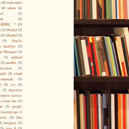
e
(4)
webcenter
(4)
yohan
(4)
ar1
(3)
nd
(3)
s/RHEL 7
(3)
n
(3)
Docker
(3)
(3)
OAuth2
(3)
(3)
Oracle
m Analytic
(3)
ge Manager
(3)
L
(3)
android
(3)
ansible
(3)
tication
(3)
knife
(3)
cloud
comment
(3)
t
(3)
css
(3)
s
(3)
directive
erprise service
)
event bus
(3)
nd
(3)
google
vascript api v3
roovy
(3)
ibm
3)
integrasi
(3)
(3)
java 8
(3)