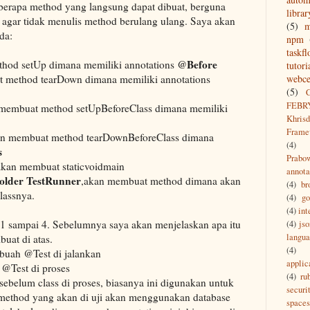
eberapa method yang langsung dapat dibuat, berguna
librar
ar tidak menulis method berulang ulang. Saya akan
(5)
da:
npm
taskf
@Before
hod setUp dimana memiliki annotations
tutori
 method tearDown dimana memiliki annotations
webce
(5)
FEBR
membuat method setUpBeforeClass dimana memiliki
Khrisd
Frame
n membuat method tearDownBeforeClass dimana
(4)
s
Prabo
kan membuat staticvoidmain
annota
 older TestRunner
,akan membuat method dimana akan
(4)
br
lassnya.
(4)
g
(4)
int
 1 sampai 4. Sebelumnya saya akan menjelaskan apa itu
(4)
jso
langu
buat di atas.
(4)
ebuah @Test di jalankan
applic
 @Test di proses
(4)
ru
sebelum class di proses, biasanya ini digunakan untuk
securi
 method yang akan di uji akan menggunakan database
spaces