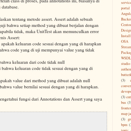
telah class di proses, pada annotations ini, biasanya di
servic
 database.
portal
Angul
skan tentang metode assert. Assert adalah sebuah
Backe
ji bahwa setiap method yang dibuat berjalan dengan
Cento
Desig
 apabila tidak, maka UnitTest akan memunculkan error
Install
enis Assert:
OSA
 apakah keluaran code sesuai dengan yang di harapkan
Strea
ahwa code yang di uji mempunyai value yang tidak
Packa
WSD
bahwa keluaran dari code tidak null
studio
i bahwa keluaran code tidak sesuai dengan yang di
authen
butter
apakah value dari method yang dibuat adalah null
(3)
conver
bahwa value bernilai sesuai dengan yang di harapkan.
devop
(3)
ent
engetahui fungsi dari Annotations dan Assert yang saya
bus
(3
fronte
map ja
(3)
g
bpm
(
ionic