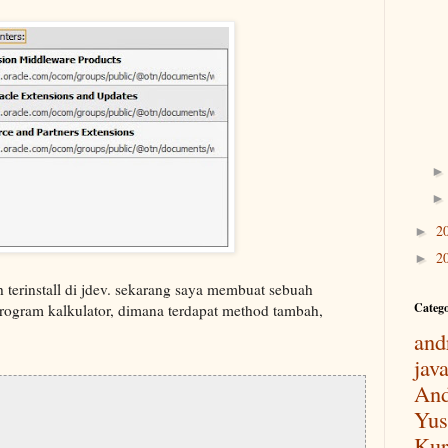
2
►
2
►
ah terinstall di jdev. sekarang saya membuat sebuah
Categ
program kalkulator, dimana terdapat method tambah,
and
jav
And
Yus
Kur