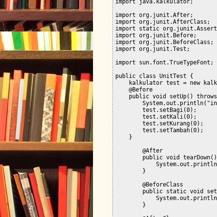
import java.kalkulator;

import org.junit.After;

import org.junit.AfterClass;

import static org.junit.Assert
import org.junit.Before;

import org.junit.BeforeClass;

import org.junit.Test;

import sun.font.TrueTypeFont;

public class UnitTest {

    kalkulator test = new kalk
    @Before

    public void setUp() throws
        System.out.println("in
        test.setBagi(0);

        test.setKali(0);

        test.setKurang(0);

        test.setTambah(0);

    }

        @After

        public void tearDown()
            System.out.println
        }

        @BeforeClass

        public static void set
            System.out.println
        }
