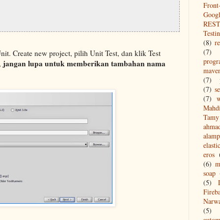
Front
Goog
REST
Testi
(8)
re
(7)
. Create new project, pilih Unit Test, dan klik Test
prog
jangan lupa untuk memberikan tambahan nama
,
mave
(7)
(7)
s
(7)
w
Mahd
Tamy 
ahma
alamp
elasti
eros
(6)
m
soap
(5)
Fireb
Narw
(5)
autom