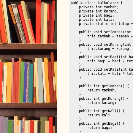
public class kalkulator {

    private int tambah;

    private int kurang;

    private int bagi;

    private int kali;

    private static int tetap =
    public void setTambah(int 
        this.tambah = tambah +
    }

    public void setKurang(int 
        this.kurang = kurang -
    }

    public void setBagi(int ba
        this.bagi = bagi / tet
    }

    public void setKali(int ka
        this.kali = kali * tet
    }

    public int getTambah() {

        return tambah;

    }

    public int getKurang() {

        return kurang;

    }

    public int getKali() {

        return kali;

    }

    public int getBagi() {

        return bagi;

    }  
