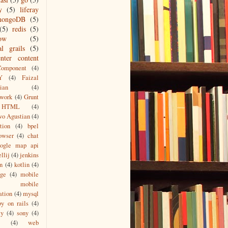
y
(5)
liferay
mongoDB
(5)
(5)
redis
(5)
low
(5)
al grails
(5)
nter content
Component
(4)
Y
(4)
Faizal
ian
(4)
work
(4)
Grunt
HTML
(4)
wo Agustian
(4)
tion
(4)
bpel
owser
(4)
chat
oogle map api
ellij
(4)
jenkins
n
(4)
kotlin
(4)
age
(4)
mobile
mobile
ation
(4)
mysql
by on rails
(4)
ty
(4)
sony
(4)
(4)
web