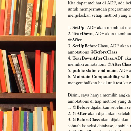
Kita dapat melihat di ADF, ada b
untuk mempermudah programmer ag
menjelaskan setiap method yang a
SetUp
1.
, ADF akan membuat met
TearDown
2.
, ADF akan membuat
@After
SetUpBeforeClass
3.
, ADF akan 
@BeforeClass
annotations
TearDownAfterClass
4.
,ADF aka
@AfterClas
memiliki annotations
public static void main
5.
, ADF a
Maintain Compatability with
6.
mengembalikan hasil unit test ke c
Disini, saya hanya memilih angka
annotations di tiap method yang di
@Before
1.
dijalankan sebelum s
@After
2.
akan dijalankan setelah
@BeforeClass
3.
akan dijalankan 
sebuah koneksi database, apabila