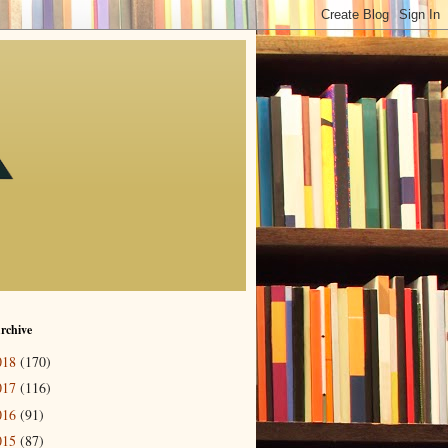
rchive
018
(170)
017
(116)
016
(91)
015
(87)