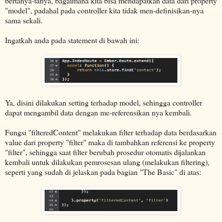
bertanya-tanya, bagaimana kita bisa mendapatkan data dari property
"model", padahal pada controller kita tidak men-definisikan-nya
sama sekali.
Ingatkah anda pada statement di bawah ini:
Ya, disini dilakukan setting terhadap model, sehingga controller
dapat mengambil data dengan me-referensikan nya kembali.
Fungsi "filteredContent" melakukan filter terhadap data berdasarkan
value dari property "filter" maka di tambahkan referensi ke property
"filter", sehingga saat filter berubah prosedur otomatis dijalankan
kembali untuk dilakukan pemrosesan ulang (melakukan filtering),
seperti yang sudah di jelaskan pada bagian "The Basic" di atas: