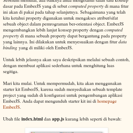
dasar pada EmberJS yang di sebut
computed property
di mana fitur
ini akan di pakai pada tahap selanjutnya. Sebagaimana yang telah
kita ketahui property digunakan untuk mengakses atribut/sifat
sebuah object dalam pemrograman ber-orientasi object. EmberJS
mengembangkan lebih lanjut konsep property dengan
computed
property
di mana sebuah property dapat bergantung pada property
yang lainnya. Ini dilakukan untuk menyesuaikan dengan fitur
data
binding
yang di miliki oleh EmberJS.
Untuk lebih jelasnya akan saya deskripsikan melalui sebuah contoh,
dengan membuat aplikasi sederhana untuk menghitung luas
segitiga.
Mari kita mulai. Untuk mempermudah, kita akan menggunakan
starter kit EmberJS, karena sudah menyediakan sebuah template
project yang sudah di konfigurasi untuk pengembangan aplikasi
EmberJS. Anda dapat mengunduh starter kit ini di
homepage
EmberJS
.
index.html
app.js
Ubah file
dan
kurang lebih seperti di bawah: