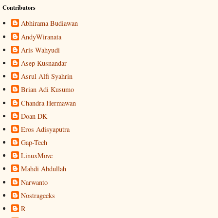
Contributors
Abhirama Budiawan
AndyWiranata
Aris Wahyudi
Asep Kusnandar
Asrul Alfi Syahrin
Brian Adi Kusumo
Chandra Hermawan
Doan DK
Eros Adisyaputra
Gap-Tech
LinuxMove
Mahdi Abdullah
Narwanto
Nostrageeks
R