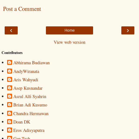
Post a Comment
‹
›
Home
View web version
Contributors
Abhirama Budiawan
AndyWiranata
Aris Wahyudi
Asep Kusnandar
Asrul Alfi Syahrin
Brian Adi Kusumo
Chandra Hermawan
Doan DK
Eros Adisyaputra
Gap-Tech