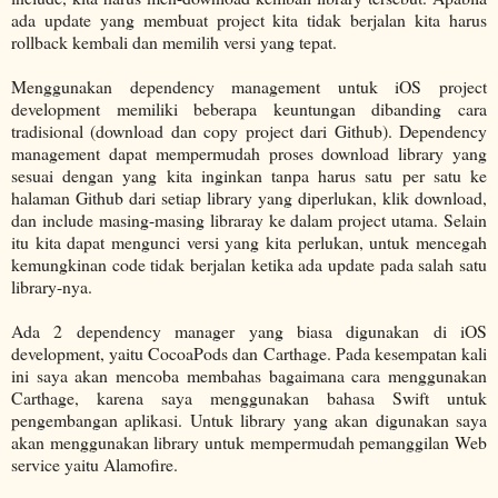
ada update yang membuat project kita tidak berjalan kita harus
rollback kembali dan memilih versi yang tepat.
Menggunakan dependency management untuk iOS project
development memiliki beberapa keuntungan dibanding cara
tradisional (download dan copy project dari Github). Dependency
management dapat mempermudah proses download library yang
sesuai dengan yang kita inginkan tanpa harus satu per satu ke
halaman Github dari setiap library yang diperlukan, klik download,
dan include masing-masing libraray ke dalam project utama. Selain
itu kita dapat mengunci versi yang kita perlukan, untuk mencegah
kemungkinan code tidak berjalan ketika ada update pada salah satu
library-nya.
Ada 2 dependency manager yang biasa digunakan di iOS
development, yaitu CocoaPods dan Carthage. Pada kesempatan kali
ini saya akan mencoba membahas bagaimana cara menggunakan
Carthage, karena saya menggunakan bahasa Swift untuk
pengembangan aplikasi. Untuk library yang akan digunakan saya
akan menggunakan library untuk mempermudah pemanggilan Web
service yaitu Alamofire.