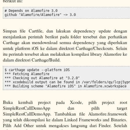
berikut ini:
# Depends on Alamofire 3.0

github "Alamofire/Alamofire" ~> 3.0
Simpan file Cartfile, dan lakukan dependency update dengan
menjalankan perintah berikut pada folder tersebut dan perhatikan
Carthage akan mendownload semua dependency yang diperlukan
untuk platform iOS ke dalam direktori Carthage/Checkouts. Selain
itu perintah tersebut akan melakukan kompilasi library Alamofire ke
dalam direktori Carthage/Build.
$ carthage update --platform iOS

*** Fetching Alamofire

*** Checking out Alamofire at "3.2.0"

*** xcodebuild output can be found in /var/folders/qy/lcpj5ypn
*** Building scheme "Alamofire iOS" in Alamofire.xcworkspace
Buka kembali project pada Xcode, pilih project root
SimpleRestCallDemoApp dan pilih target
SimpleRestCallDemoApp. Tambahkan file Alamofire.framework
yang telah dikompilasi ke dalam Linked Frameworks and Binaries.
Pilih Add Other untuk mengakses langsung dari Finder. Setelah