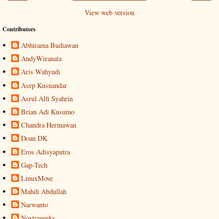
View web version
Contributors
Abhirama Budiawan
AndyWiranata
Aris Wahyudi
Asep Kusnandar
Asrul Alfi Syahrin
Brian Adi Kusumo
Chandra Hermawan
Doan DK
Eros Adisyaputra
Gap-Tech
LinuxMove
Mahdi Abdullah
Narwanto
Nostrageeks