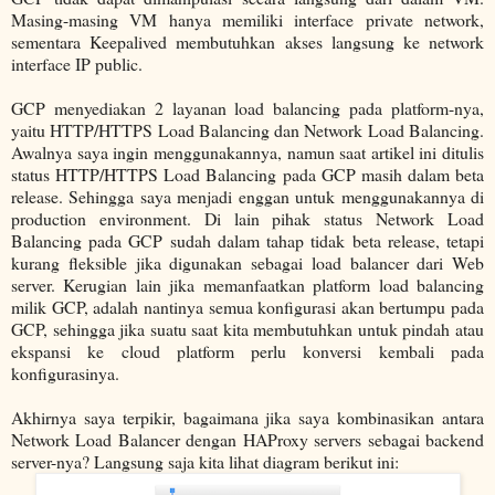
Masing-masing VM hanya memiliki interface private network,
sementara Keepalived membutuhkan akses langsung ke network
interface IP public.
GCP menyediakan 2 layanan load balancing pada platform-nya,
yaitu HTTP/HTTPS Load Balancing dan Network Load Balancing.
Awalnya saya ingin menggunakannya, namun saat artikel ini ditulis
status HTTP/HTTPS Load Balancing pada GCP masih dalam beta
release. Sehingga saya menjadi enggan untuk menggunakannya di
production environment. Di lain pihak status Network Load
Balancing pada GCP sudah dalam tahap tidak beta release, tetapi
kurang fleksible jika digunakan sebagai load balancer dari Web
server. Kerugian lain jika memanfaatkan platform load balancing
milik GCP, adalah nantinya semua konfigurasi akan bertumpu pada
GCP, sehingga jika suatu saat kita membutuhkan untuk pindah atau
ekspansi ke cloud platform perlu konversi kembali pada
konfigurasinya.
Akhirnya saya terpikir, bagaimana jika saya kombinasikan antara
Network Load Balancer dengan HAProxy servers sebagai backend
server-nya? Langsung saja kita lihat diagram berikut ini: