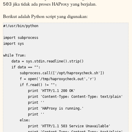
jika tidak ada proses HAProxy yang berjalan.
503
Berikut adalah Python script yang digunakan:
#!/usr/bin/python

import subprocess

import sys

while True:

    data = sys.stdin.readline().strip()

    if data == "":

        subprocess.call(['/opt/haproxycheck.sh'])

        f = open('/tmp/haproxycheck.out','r')

        if f.read() != "":

            print 'HTTP/1.1 200 OK'

            print 'Content-Type: Content-Type: text/plain'

            print ''

            print 'HAProxy is running.'

            print ''

        else:

            print 'HTTP/1.1 503 Service Unavailable'
