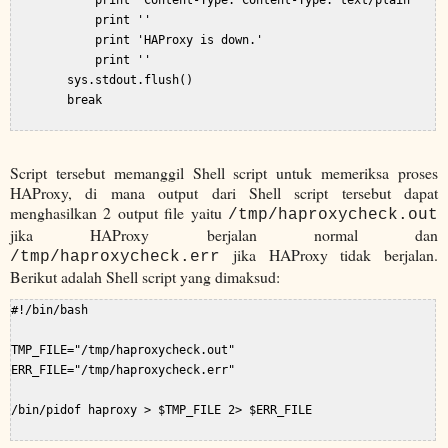
            print 'Content-Type: Content-Type: text/plain'

            print ''

            print 'HAProxy is down.'

            print ''

        sys.stdout.flush()

        break

Script tersebut memanggil Shell script untuk memeriksa proses
HAProxy, di mana output dari Shell script tersebut dapat
menghasilkan 2 output file yaitu
/tmp/haproxycheck.out
jika HAProxy berjalan normal dan
jika HAProxy tidak berjalan.
/tmp/haproxycheck.err
Berikut adalah Shell script yang dimaksud:
#!/bin/bash

TMP_FILE="/tmp/haproxycheck.out"

ERR_FILE="/tmp/haproxycheck.err"

/bin/pidof haproxy > $TMP_FILE 2> $ERR_FILE
