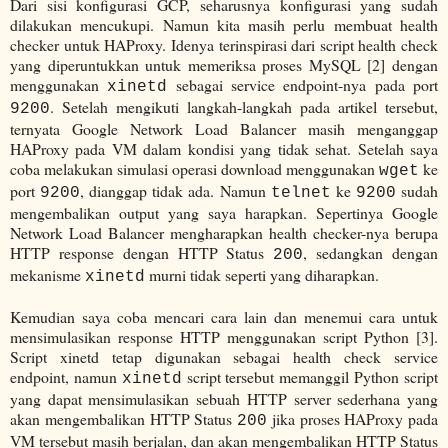
Dari sisi konfigurasi GCP, seharusnya konfigurasi yang sudah
dilakukan mencukupi. Namun kita masih perlu membuat health
checker untuk HAProxy. Idenya terinspirasi dari script health check
yang diperuntukkan untuk memeriksa proses MySQL [2] dengan
menggunakan
sebagai service endpoint-nya pada port
xinetd
. Setelah mengikuti langkah-langkah pada artikel tersebut,
9200
ternyata Google Network Load Balancer masih menganggap
HAProxy pada VM dalam kondisi yang tidak sehat. Setelah saya
coba melakukan simulasi operasi download menggunakan
ke
wget
port
, dianggap tidak ada. Namun
ke
sudah
9200
telnet
9200
mengembalikan output yang saya harapkan. Sepertinya Google
Network Load Balancer mengharapkan health checker-nya berupa
HTTP response dengan HTTP Status
, sedangkan dengan
200
mekanisme
murni tidak seperti yang diharapkan.
xinetd
Kemudian saya coba mencari cara lain dan menemui cara untuk
mensimulasikan response HTTP menggunakan script Python [3].
Script xinetd tetap digunakan sebagai health check service
endpoint, namun
script tersebut memanggil Python script
xinetd
yang dapat mensimulasikan sebuah HTTP server sederhana yang
akan mengembalikan HTTP Status
jika proses HAProxy pada
200
VM tersebut masih berjalan, dan akan mengembalikan HTTP Status