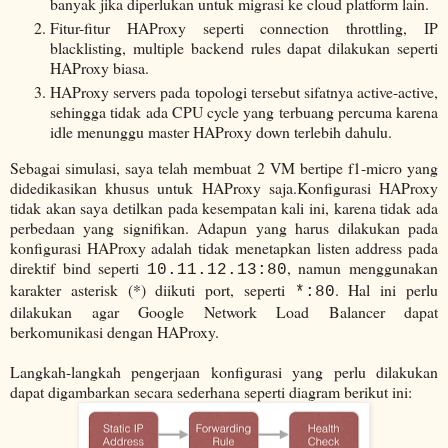
banyak jika diperlukan untuk migrasi ke cloud platform lain.
Fitur-fitur HAProxy seperti connection throttling, IP
blacklisting, multiple backend rules dapat dilakukan seperti
HAProxy biasa.
HAProxy servers pada topologi tersebut sifatnya active-active,
sehingga tidak ada CPU cycle yang terbuang percuma karena
idle menunggu master HAProxy down terlebih dahulu.
Sebagai simulasi, saya telah membuat 2 VM bertipe f1-micro yang
didedikasikan khusus untuk HAProxy saja.Konfigurasi HAProxy
tidak akan saya detilkan pada kesempatan kali ini, karena tidak ada
perbedaan yang signifikan. Adapun yang harus dilakukan pada
konfigurasi HAProxy adalah tidak menetapkan listen address pada
direktif bind seperti
, namun menggunakan
10.11.12.13:80
karakter asterisk (*) diikuti port, seperti
. Hal ini perlu
*:80
dilakukan agar Google Network Load Balancer dapat
berkomunikasi dengan HAProxy.
Langkah-langkah pengerjaan konfigurasi yang perlu dilakukan
dapat digambarkan secara sederhana seperti diagram berikut ini: