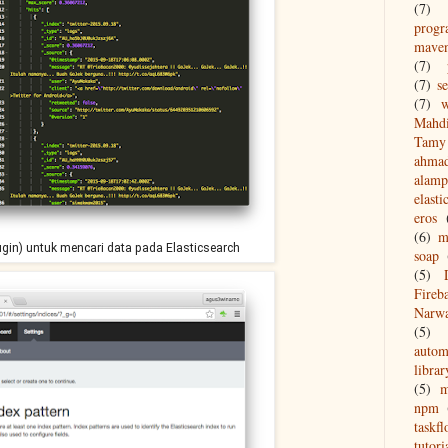
(7)
prog
mave
(7)
(7)
s
(7)
w
Mahd
Tamy 
ahma
alamp
elasti
eros
(6)
m
gin) untuk mencari data pada Elasticsearch
soap
(5)
Fireb
Narw
(5)
autom
librar
(5)
npm
taskf
tutori