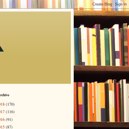
rchive
018
(170)
017
(116)
016
(91)
015
(87)