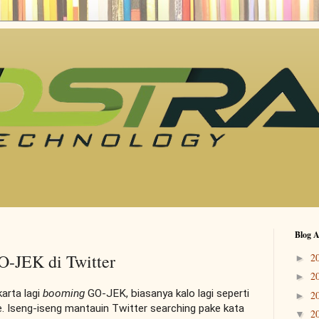
Blog A
O-JEK di Twitter
2
►
2
►
karta lagi
booming
GO-JEK, biasanya kalo lagi seperti
2
►
e. Iseng-iseng mantauin Twitter searching pake kata
2
▼