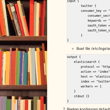
input {

        twitter {

        consumer_key => "
            consumer_secr
            keywords => "
            oauth_token =
            oauth_token_s
        }

Buat file /etc/logst
output {

    elasticsearch {

        protocol => "http
        action => "index"

        host => "elastics
        index => "twitter
        workers => 1

    }

    stdout {}

Biarkan konfigurasi defaul