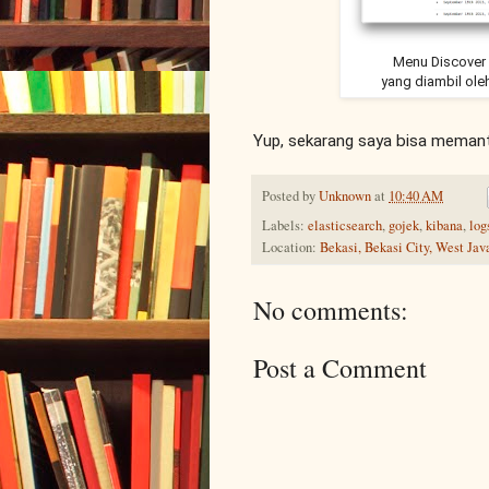
Menu Discover 
yang diambil ole
Yup, sekarang saya bisa memant
Posted by
Unknown
at
10:40 AM
Labels:
elasticsearch
,
gojek
,
kibana
,
log
Location:
Bekasi, Bekasi City, West Jav
No comments:
Post a Comment