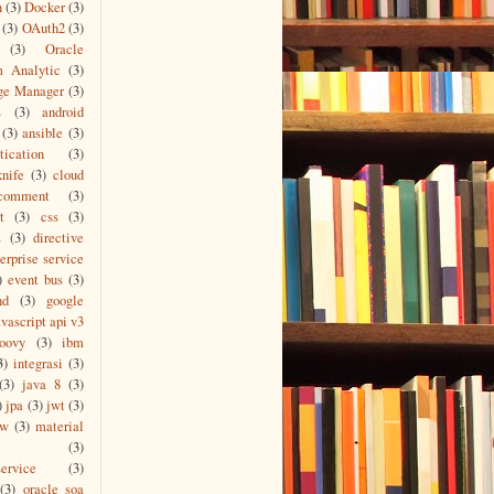
n
(3)
Docker
(3)
(3)
OAuth2
(3)
(3)
Oracle
m Analytic
(3)
ge Manager
(3)
L
(3)
android
(3)
ansible
(3)
tication
(3)
knife
(3)
cloud
comment
(3)
t
(3)
css
(3)
s
(3)
directive
erprise service
)
event bus
(3)
nd
(3)
google
vascript api v3
roovy
(3)
ibm
3)
integrasi
(3)
(3)
java 8
(3)
)
jpa
(3)
jwt
(3)
ew
(3)
material
(3)
ervice
(3)
(3)
oracle soa