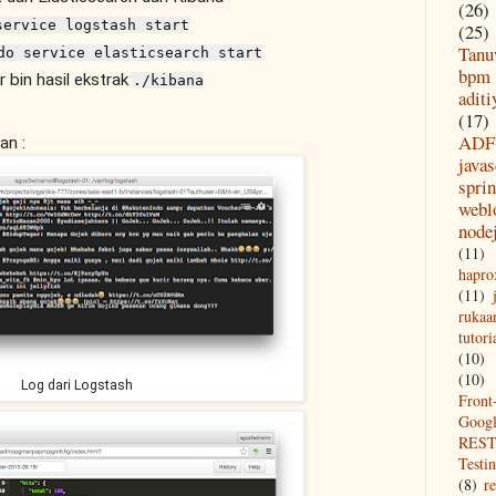
(26)
service logstash start
(25)
Tanu
do service elasticsearch start
bpm
r bin hasil ekstrak
./kibana
aditi
(17)
ADF
an :
javas
spri
webl
node
(11)
hapro
(11)
rukaa
tutori
(10)
(10)
Log dari Logstash
Front
Goog
REST
Testi
(8)
re