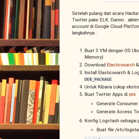
Setelah pulang dari acara Hackat
Twitter pake ELK. Dannn... akhi
account
di Google Cloud Platform
langkahnya :
Buat 3 VM dengan OS Ubun
Memory)
Download
Elasticsearch
Install Elasticsearch & L
DEB_PACKAGE
Untuk Kibana cukup ekstra
Buat Twitter Apps di
sini
Generate Consumer 
Generate Access To
Konfig Logstash sebagai 
Buat file /etc/logst