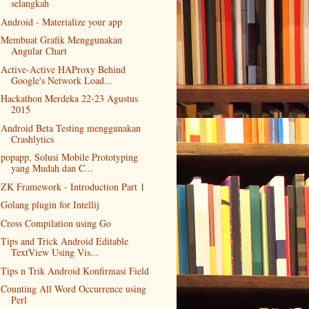
selangkah
Android - Materialize your app
Membuat Grafik Menggunakan
Angular Chart
Active-Active HAProxy Behind
Google's Network Load...
Hackathon Merdeka 22-23 Agustus
2015
Android Beta Testing menggunakan
Crashlytics
popapp, Solusi Mobile Prototyping
yang Mudah dan C...
ZK Framework - Introduction Part 1
Golang plugin for Intellij
Cross Compilation using Go
Tips and Trick Android Editable
TextView Using Vis...
Tips n Trik Android Konfirmasi Field
Counting All Word Occurrence using
Perl