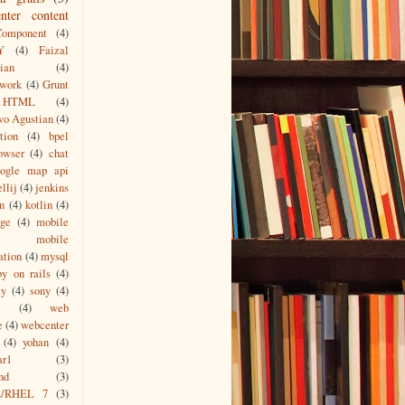
nter content
Component
(4)
Y
(4)
Faizal
ian
(4)
work
(4)
Grunt
HTML
(4)
wo Agustian
(4)
tion
(4)
bpel
owser
(4)
chat
oogle map api
ellij
(4)
jenkins
n
(4)
kotlin
(4)
age
(4)
mobile
mobile
ation
(4)
mysql
by on rails
(4)
ty
(4)
sony
(4)
(4)
web
e
(4)
webcenter
(4)
yohan
(4)
ar1
(3)
nd
(3)
s/RHEL 7
(3)