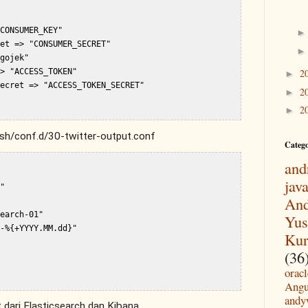
CONSUMER_KEY"

et => "CONSUMER_SECRET"

gojek"

2
> "ACCESS_TOKEN"

►
ecret => "ACCESS_TOKEN_SECRET"

2
►
2
►
ash/conf.d/30-twitter-output.conf
Categ
and
jav
"

And
earch-01"

Yus
-%{+YYYY.MM.dd}"

Kur
(36
oracl
Angu
andy
t dari Elasticsearch dan Kibana