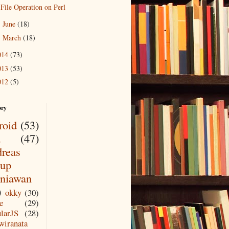
File Operation on Perl
June
(18)
►
March
(18)
►
014
(73)
013
(53)
012
(5)
ory
roid
(53)
a
(47)
reas
up
niawan
)
okky
(30)
e
(29)
larJS
(28)
wiranata