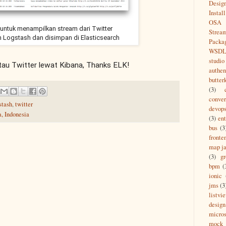
Desig
Install
OSA
untuk menampilkan stream dari Twitter
Strea
h Logstash dan disimpan di Elasticsearch
Packa
WSD
studio
au Twitter lewat Kibana, Thanks ELK!
authen
butter
(3)
conver
stash
,
twitter
devop
a, Indonesia
(3)
ent
bus
(3
fronte
map ja
(3)
g
bpm
(
ionic
jms
(3
listvi
design
micros
mock