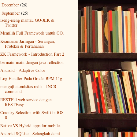
December
(26)
►
September
(25)
▼
Iseng-iseng mantau GO-JEK di
Twitter
Memilih Full Framework untuk GO.
Keamanan Jaringan - Serangan,
Proteksi & Pertahanan
ZK Framework - Introduction Part 2
bermain-main dengan java reflection
Android - Adaptive Color
Log Handler Pada Oracle BPM 11g
menguji atomisitas redis - INCR
command
RESTFul web service dengan
RESTEasy
Country Selection with Swift in iOS
8
Native VS Hybrid apps for mobile.
Android SQLite - Selangkah demi