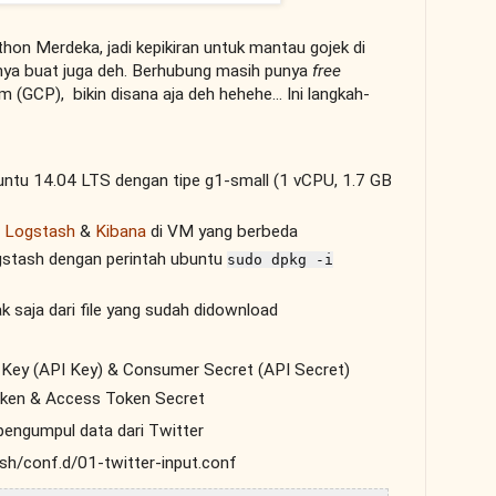
hon Merdeka, jadi kepikiran untuk mantau gojek di
rnya buat juga deh. Berhubung masih punya
free
 (GCP), bikin disana aja deh hehehe... Ini langkah-
tu 14.04 LTS dengan tipe g1-small (1 vCPU, 1.7 GB
&
Logstash
&
Kibana
di VM yang berbeda
ogstash dengan perintah ubuntu
sudo dpkg -i
k saja dari file yang sudah didownload
Key (API Key) & Consumer Secret (API Secret)
ken & Access Token Secret
pengumpul data dari Twitter
ash/conf.d/01-twitter-input.conf