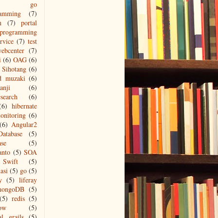
go
ramming
(7)
n
(7)
portal
programming
ervice
(7)
test
ebcenter
(7)
i
(6)
OAG
(6)
Sihotang
(6)
d muzaki
(6)
anji
(6)
csearch
(6)
(6)
hibernate
onitoring
(6)
(6)
Angular2
Database
(5)
ase
(5)
anto
(5)
SOA
Swift
(5)
asi
(5)
go
(5)
y
(5)
liferay
mongoDB
(5)
(5)
redis
(5)
low
(5)
al grails
(5)