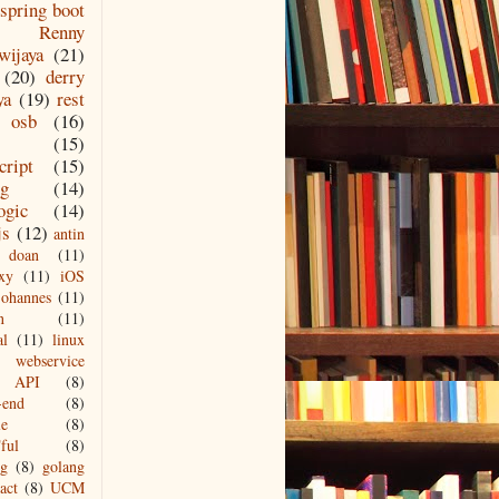
spring boot
Renny
wijaya
(21)
(20)
derry
ya
(19)
rest
osb
(16)
(15)
cript
(15)
ng
(14)
ogic
(14)
js
(12)
antin
doan
(11)
xy
(11)
iOS
johannes
(11)
n
(11)
al
(11)
linux
webservice
API
(8)
-end
(8)
le
(8)
ful
(8)
ng
(8)
golang
act
(8)
UCM