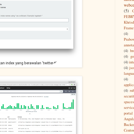
webce
(5)
FEBR
Khrisd
Frame
(4)
Prabo
annota
(4)
br
(4)
g
(4)
int
n index yang berawalan 'twitter-*'
(4)
jso
langu
(4)
applic
(4)
ru
securi
spaces
servic
portal
Angul
Backe
Cento