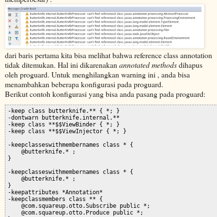
dari baris pertama kita bisa melihat bahwa reference class annotation
tidak ditemukan. Hal ini dikarenakan
annotated methods
dihapus
oleh proguard. Untuk menghilangkan warning ini , anda bisa
menambahkan beberapa konfigurasi pada proguard.
Berikut contoh konfigurasi yang bisa anda pasang pada proguard:
-keep class butterknife.** { *; }

-dontwarn butterknife.internal.**

-keep class **$$ViewBinder { *; }

-keep class **$$ViewInjector { *; }

-keepclasseswithmembernames class * {

    @butterknife.* 
;

}

-keepclasseswithmembernames class * {

    @butterknife.* 
;

}

-keepattributes *Annotation*

-keepclassmembers class ** {

    @com.squareup.otto.Subscribe public *;

    @com.squareup.otto.Produce public *;
