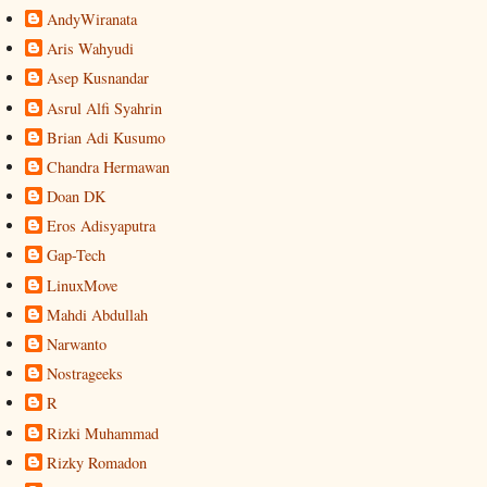
AndyWiranata
Aris Wahyudi
Asep Kusnandar
Asrul Alfi Syahrin
Brian Adi Kusumo
Chandra Hermawan
Doan DK
Eros Adisyaputra
Gap-Tech
LinuxMove
Mahdi Abdullah
Narwanto
Nostrageeks
R
Rizki Muhammad
Rizky Romadon