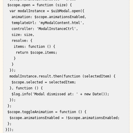
  $scope.open = function (size) {  

   var modalInstance = $uibModal.open({  

    animation: $scope.animationsEnabled,  

    templateUrl: 'myModalContent.html',  

    controller: 'ModalInstanceCtrl',  

    size: size,  

    resolve: {  

     items: function () {  

      return $scope.items;  

     }  

    }  

   });  

   modalInstance.result.then(function (selectedItem) {  

    $scope.selected = selectedItem;  

   }, function () {  

    $log.info('Modal dismissed at: ' + new Date());  

   });  

  };  

  $scope.toggleAnimation = function () {  

   $scope.animationsEnabled = !$scope.animationsEnabled;  

  };  

 }]);  
