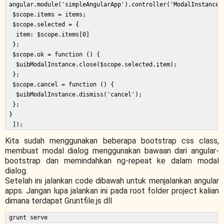
 angular.module('simpleAngularApp').controller('ModalInstanceC
  $scope.items = items;  

  $scope.selected = {  

   item: $scope.items[0]  

  };  

  $scope.ok = function () {  

   $uibModalInstance.close($scope.selected.item);  

  };  

  $scope.cancel = function () {  

   $uibModalInstance.dismiss('cancel');  

  };  

 }  

Kita sudah menggunakan beberapa bootstrap css class,
membuat modal dialog menggunakan bawaan dari angular-
bootstrap dan memindahkan ng-repeat ke dalam modal
dialog.
Setelah ini jalankan code dibawah untuk menjalankan angular
apps. Jangan lupa jalankan ini pada root folder project kalian
dimana terdapat Gruntfile.js dll