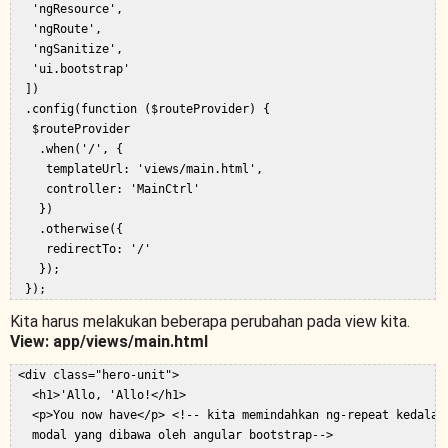
   'ngResource',  

   'ngRoute',  

   'ngSanitize',  

   'ui.bootstrap'  

  ])  

  .config(function ($routeProvider) {  

   $routeProvider  

    .when('/', {  

     templateUrl: 'views/main.html',  

     controller: 'MainCtrl'  

    })  

    .otherwise({  

     redirectTo: '/'  

    });  

Kita harus melakukan beberapa perubahan pada view kita.
View: app/views/main.html
 <div class="hero-unit">  

   <h1>'Allo, 'Allo!</h1>  

   <p>You now have</p> <!-- kita memindahkan ng-repeat kedalam 
   modal yang dibawa oleh angular bootstrap-->  
