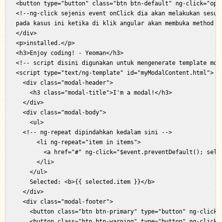
   <button type="button" class="btn btn-default" ng-click="open
   <!--ng-click sejenis event onClick dia akan melakukan sesuat
   pada kasus ini ketika di klik angular akan membuka method op
   </div>  

   <p>installed.</p>  

   <h3>Enjoy coding! - Yeoman</h3>  

   <!-- script disini digunakan untuk mengenerate template moda
   <script type="text/ng-template" id="myModalContent.html">  

     <div class="modal-header">  

       <h3 class="modal-title">I'm a modal!</h3>  

     </div>  

     <div class="modal-body">  

       <ul>  

     <!-- ng-repeat dipindahkan kedalam sini -->  

         <li ng-repeat="item in items">  

           <a href="#" ng-click="$event.preventDefault(); selec
         </li>  

       </ul>  

       Selected: <b>{{ selected.item }}</b>  

     </div>  

     <div class="modal-footer">  

       <button class="btn btn-primary" type="button" ng-click="
       <button class="btn btn-warning" type="button" ng-click="