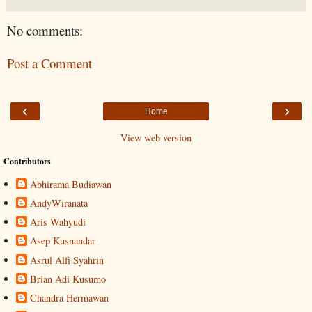
No comments:
Post a Comment
‹
›
Home
View web version
Contributors
Abhirama Budiawan
AndyWiranata
Aris Wahyudi
Asep Kusnandar
Asrul Alfi Syahrin
Brian Adi Kusumo
Chandra Hermawan