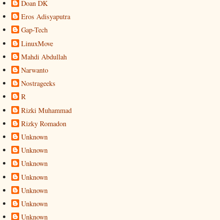
Doan DK
Eros Adisyaputra
Gap-Tech
LinuxMove
Mahdi Abdullah
Narwanto
Nostrageeks
R
Rizki Muhammad
Rizky Romadon
Unknown
Unknown
Unknown
Unknown
Unknown
Unknown
Unknown