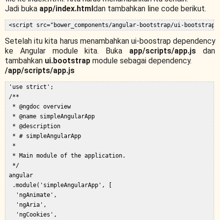
Jadi buka
app/index.html
dan tambahkan line code berikut.
Setelah itu kita harus menambahkan ui-boostrap dependency
ke Angular module kita. Buka
app/scripts/app.js
dan
tambahkan
ui.bootstrap
module sebagai dependency.
/app/scripts/app.js
 'use strict';  

 /**  

  * @ngdoc overview  

  * @name simpleAngularApp  

  * @description  

  * # simpleAngularApp  

  *  

  * Main module of the application.  

  */  

 angular  

  .module('simpleAngularApp', [  

   'ngAnimate',  

   'ngAria',  

   'ngCookies',  
