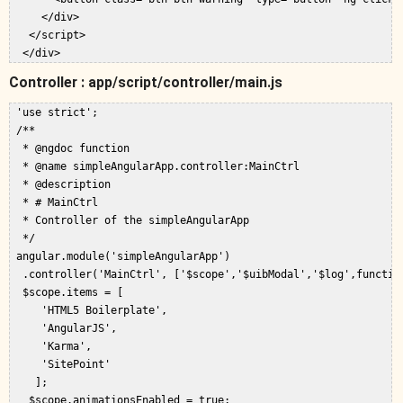
     </div>  

   </script>  

Controller : app/script/controller/main.js
 'use strict';  

 /**  

  * @ngdoc function  

  * @name simpleAngularApp.controller:MainCtrl  

  * @description  

  * # MainCtrl  

  * Controller of the simpleAngularApp  

  */  

 angular.module('simpleAngularApp')  

  .controller('MainCtrl', ['$scope','$uibModal','$log',function
  $scope.items = [  

     'HTML5 Boilerplate',  

     'AngularJS',  

     'Karma',  

     'SitePoint'  

    ];  

   $scope.animationsEnabled = true;  
