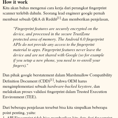
How it work
Kita akan bahas mengenai cara kerja dari perangkat fingerprint
scanner terlebih dahulu. Seorang lead engineer google pernah
[1]
membuat sebuah Q&A di Reddit
dan memberikan penjelasan,
"Fingerprint features are securely encrypted on the
device, and processed in the secure TrustZone
protected area of memory. The Android 6.0 fingerprint
APIs do not provide any access to the fingerprint
material to apps. Fingerprint features never leave the
device and are not shared with Google (so for example
if you setup a new phone, you need to re-enroll your
fingers).
"
Dan pihak google berstatement dalam Marshmallow Compatibility
[1]
Definition Document (CDD)
, bahwa OEM harus
mengimplementasi sebuah
hardware-backed keystore
, dan
melakukan proses validasi fingerprint dalam Trusted Execution
Environment (TEE).
Dari beberapa penjelasan tersebut bisa kita simpulkan beberapa
point penting, yaitu:
1. API Fingerprint tidak bisa memberikan kita data dari fingerprint