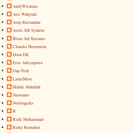
AndyWiranata
Aris Wahyudi
Asep Kusnandar
Asrul Alfi Syahrin
Brian Adi Kusumo
Chandra Hermawan
Doan DK
Eros Adisyaputra
Gap-Tech
LinuxMove
Mahdi Abdullah
Narwanto
Nostrageeks
R
Rizki Muhammad
Rizky Romadon