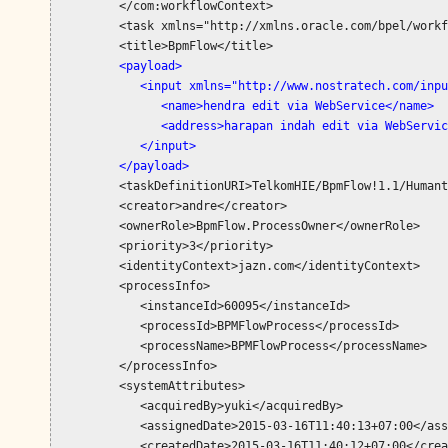
         </com:workflowContext>

         <task xmlns="http://xmlns.oracle.com/bpel/workf
         <title>BpmFlow</title>

<payload>

            <input xmlns="http://www.nostratech.com/inpu
               <name>hendra edit via WebService</name>

               <address>harapan indah edit via WebServic
            </input>

         </payload>