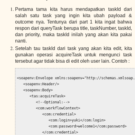
Pertama tama kita harus mendapatkan taskId dari
salah satu task yang ingin kita ubah payload &
outcome nya. Tentunya dari part 1 kita ingat bahwa
respon dari queryTask berupa title, taskNumber, taskId,
dan priority, maka taskId inilah yang akan kita pakai
nanti.
Setelah tau taskId dari task yang akan kita edit, kita
gunakan operasi acquireTask untuk mengunci task
tersebut agar tidak bisa di edit oleh user lain. Contoh :
<soapenv:Envelope xmlns:soapenv="http://schemas.xmlsoap.
   <soapenv:Header/>

   <soapenv:Body>

      <tas:acquireTask>

         <!--Optional:-->

         <com:workflowContext>

            <com:credential>

               <com:login>yuki</com:login>

               <com:password>welcome1</com:password>

            </com:credential>
