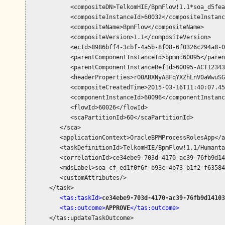
<tas:taskId>
ce34ebe9-703d-4170-ac39-76fb9d14103
         <tas:outcome>
APPROVE
</tas:outcome>
      </tas:updateTaskOutcome>
