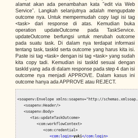
alamat akan ada penambahan kata "edit via Web
Service". Langkah selanjutnya adalah mengupdate
outcome nya. Untuk mempermudah copy lagi isi tag
<task> dari response di atas. Kemudian buka
operation updateOutcome pada TaskService.
updateOutcome berfungsi untuk merubah outcome
pada suatu task. Di dalam nya terdapat informasi
tentang task, taskId serta outcome yang harus kita isi.
Paste isi tag <task> dengan isi tag <task> yang sudah
kita copy tadi. Kemudian isi taskId sesuai dengan
taskId yang ada di dalam response pada step 4 dan isi
outcome nya menjadi APPROVE. Dalam kasus ini
outcome hanya ada APPROVE atau REJECT.
<soapenv:Envelope xmlns:soapenv="http://schemas.xmlsoap.
   <soapenv:Header/>

   <soapenv:Body>

      <tas:updateTaskOutcome>

         <com:workflowContext>

            <com:credential>

<com:login>
yuki
</com:login>
