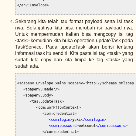
Sekarang kita telah tau format payload serta isi task
nya. Selanjutnya kita bisa merubah isi payload nya.
Untuk mempermudah kalian bisa mengcopy isi tag
<task> kemudian kita buka operation updateTask pada
TaskService. Pada updateTask akan berisi tentang
informasi task itu sendiri. Kita paste isi tag <task> yang
sudah kita copy dan kita timpa ke tag <task> yang
sudah ada.
<soapenv:Envelope xmlns:soapenv="http://schemas.xmlsoap.
   <soapenv:Header/>

   <soapenv:Body>

      <tas:updateTask>

         <com:workflowContext>

            <com:credential>

<com:login>
yuki
</com:login>

               <com:password>
welcome1
</com:password>
            </com:credential>
