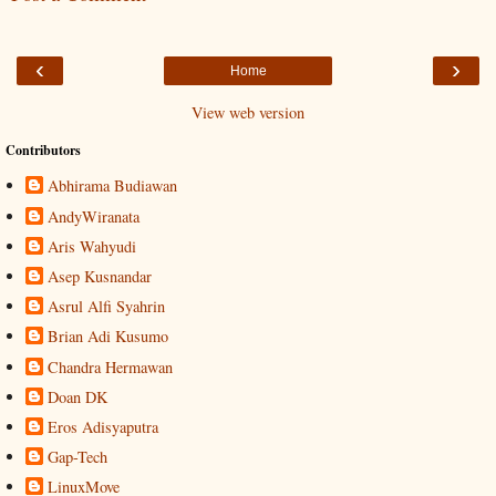
‹
›
Home
View web version
Contributors
Abhirama Budiawan
AndyWiranata
Aris Wahyudi
Asep Kusnandar
Asrul Alfi Syahrin
Brian Adi Kusumo
Chandra Hermawan
Doan DK
Eros Adisyaputra
Gap-Tech
LinuxMove