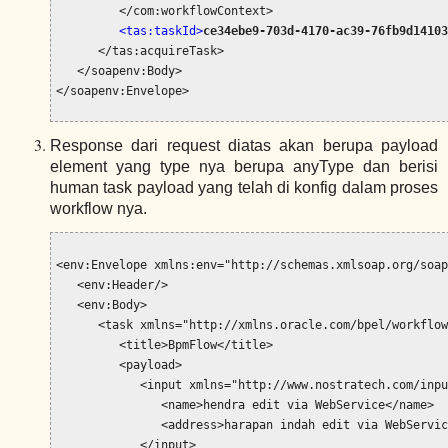
         </com:workflowContext>

<tas:taskId>
ce34ebe9-703d-4170-ac39-76fb9d14103
      </tas:acquireTask>

   </soapenv:Body>

</soapenv:Envelope>
Response dari request diatas akan berupa payload
element yang type nya berupa anyType dan berisi
human task payload yang telah di konfig dalam proses
workflow nya.
<env:Envelope xmlns:env="http://schemas.xmlsoap.org/soap/envelope/">
   <env:Header/>
   <env:Body>
      <task xmlns="http://xmlns.oracle.com/bpel/workflow/task">
         <title>BpmFlow</title>
         <payload>
            <input xmlns="http://www.nostratech.com/input/type">
               <name>hendra edit via WebService</name>
               <address>harapan indah edit via WebService</address>
            </input>
         </payload>
         <taskDefinitionURI>TelkomHIE/BpmFlow!1.1/Humantask2</taskDefinitionURI>
         <creator>andre</creator>
         <ownerRole>BpmFlow.ProcessOwner</ownerRole>
         <priority>3</priority>
         <identityContext>jazn.com</identityContext>
         <processInfo>
            <instanceId>60095</instanceId>
            <processId>BPMFlowProcess</processId>
            <processName>BPMFlowProcess</processName>
         </processInfo>
         <systemAttributes>
            <approvalDuration>1312539</approvalDuration>
            <approvers>yuki</approvers>
            <assignedDate>2015-03-16T11:40:12+07:00</assignedDate>
            <createdDate>2015-03-16T11:40:12+07:00</createdDate>
            <digitalSignatureRequired>false</digitalSignatureRequired>
            <endDate>2015-03-16T12:02:04.539+07:00</endDate>
            <hasSubTasks>false</hasSubTasks>
            <inShortHistory>true</inShortHistory>
            <isGroup>true</isGroup>
            <numberOfTimesModified>5</numberOfTimesModified>
            <outcome>APPROVE</outcome>
            <passwordRequiredOnUpdate>false</passwordRequiredOnUpdate>
            <pushbackSequence>INITIAL_ASSIGNEES;1-5</pushbackSequence>
            <secureNotifications>false</secureNotifications>
            <state>COMPLETED</state>
            <taskId>ce34ebe9-703d-4170-ac39-76fb9d141037</taskId>
            <taskNumber>200101</taskNumber>
            <updatedBy>
               <id>yuki</id>
               <displayName>yuki</displayName>
               <type>user</type>
            </updatedBy>
            <updatedDate>2015-03-16T12:02:04+07:00</updatedDate>
            <version>5</version>
            <versionReason>TASK_VERSION_REASON_COMPLETED</versionReason>
            <taskDefinitionId>TelkomHIE/BpmFlow!1.1/Humantask2</taskDefinitionId>
            <taskDefinitionName>Humantask2</taskDefinitionName>
            <workflowPattern>Participant</workflowPattern>
            <isTestTask>false</isTestTask>
            <participantName>default.DefaultPerformer</participantName>
            <rootTaskId>ce34ebe9-703d-4170-ac39-76fb9d141037</rootTaskId>
            <systemStringActions>PUSH_BACK,sharePayload</systemStringActions>
            <isTemplateTask>false</isTemplateTask>
            <taskNamespace>http://xmlns.oracle.com/BPMFlow/BpmFlow/Humantask2</taskNamespace>
            <timers/>
            <componentType>Workflow</componentType>
            <activityName>UserTask1</activityName>
            <activityId>ACT12343189529316</activityId>
            <thread>0</thread>
            <parentThread>-1</parentThread>
            <swimlaneRole>FlowDua</swimlaneRole>
            <timersSuspended>false</timersSuspended>
            <tenantIdNumber>-1</tenantIdNumber>
            <isDecomposedTask>false</isDecomposedTask>
            <formName>default</formName>
         </systemAttributes>
         <systemMessageAttributes>
            <numberAttribute1>0.0</numberAttribute1>
            <numberAttribute2>0.0</numberAttribute2>
            <numberAttribute3>0.0</numberAttribute3>
            <numberAttribute4>0.0</numberAttribute4>
            <numberAttribute5>0.0</numberAttribute5>
            <numberAttribute6>0.0</numberAttribute6>
            <numberAttribute7>0.0</numberAttribute7>
            <numberAttribute8>0.0</numberAttribute8>
            <numberAttribute9>0.0</numberAttribute9>
            <numberAttribute10>0.0</numberAttribute10>
            <protectedNumberAttribute1>0.0</protectedNumberAttribute1>
            <protectedNumberAttribute2>0.0</protectedNumberAttribute2>
            <protectedNumberAttribute3>0.0</protectedNumberAttribute3>
            <protectedNumberAttribute4>0.0</protectedNumberAttribute4>
            <protectedNumberAttribute5>0.0</protectedNumberAttribute5>
            <protectedNumberAttribute6>0.0</protectedNumberAttribute6>
            <protectedNumberAttribute7>0.0</protectedNumberAttribute7>
            <protectedNumberAttribute8>0.0</protectedNumberAttribute8>
            <protectedNumberAttribute9>0.0</protectedNumberAttribute9>
            <protectedNumberAttribute10>0.0</protectedNumberAttribute10>
         </systemMessageAttributes>
         <callback>
            <id>BPMFlowProcess/HumanTasks.Humantask2.reference</id>
            <converstationId>urn:883fe82e-cb96-11e4-aec4-6ac578b5c089</converstationId>
         </callback>
         <isPublic>false</isPublic>
         <percentageComplete>100.0</percentageComplete>
         <sca>
            <applicationName>TelkomHIE</applicationName>
            <componentName>Humantask2</componentName>
            <compositeDN>TelkomHIE/BpmFlow!1.1*soa_d5fea338-73b5-41f6-8e7c-51413d395e62</compositeDN>
            <compositeInstanceId>60032</compositeInstanceId>
            <compositeName>BpmFlow</compositeName>
            <compositeVersion>1.1</compositeVersion>
            <ecId>8986bff4-3cbf-4a5b-8f08-6f0326c294a8-0000b6d6</ecId>
            <parentComponentInstanceId>bpmn:60095</parentComponentInstanceId>
            <parentComponentInstanceRefId>60095-ACT12343189529316-BPMFlowProcess_try.3-1</parentComponentInstanceRefId>
            <headerProperties>rO0ABXNyABFqYXZhLnV0aWwuSGFzaE1hcAUH2sHDFmDRAwACRgAKbG9hZEZhY3RvckkACXRocmVzaG9sZHhwP0AAAAAAABh3CAAAACAAAAAPdAAddHJhY2tpbmcuQ29tcG9zaXRlU0NBRW50aXR5SWR0AAU2MDAwMXQAFHRyYWNraW5nLlNDQUVudGl0eUlkdAAFNjAwMDR0ABp0cmFja2luZy5Db3JyZWxhdGlvbkZsb3dJZHQAIjAwMDBLa1dzUnNXRjRFV0ZMekZTOEExS3pJQmgwMDAwMTZ0ABl0cmFja2luZy5yZXNwb25zZS5jb250ZXh0c3IAJmphdmEudXRpbC5jb25jdXJyZW50LkNvbmN1cnJlbnRIYXNoTWFwZJneEp2HKT0DAANJAAtzZWdtZW50TWFza0kADHNlZ21lbnRTaGlmdFsACHNlZ21lbnRzdAAxW0xqYXZhL3V0aWwvY29uY3VycmVudC9Db25jdXJyZW50SGFzaE1hcCRTZWdtZW50O3hwAAAADwAAABx1cgAxW0xqYXZhLnV0aWwuY29uY3VycmVudC5Db25jdXJyZW50SGFzaE1hcCRTZWdtZW50O1J3P0Eymzl0AgAAeHAAAAAQc3IALmphdmEudXRpbC5jb25jdXJyZW50LkNvbmN1cnJlbnRIYXNoTWFwJFNlZ21lbnQfNkyQWJMpPQIAAUYACmxvYWRGYWN0b3J4cgAoamF2YS51dGlsLmNvbmN1cnJlbnQubG9ja3MuUmVlbnRyYW50TG9ja2ZVqCwsyGrrAgABTAAEc3luY3QAL0xqYXZhL3V0aWwvY29uY3VycmVudC9sb2Nrcy9SZWVudHJhbnRMb2NrJFN5bmM7eHBzcgA0amF2YS51dGlsLmNvbmN1cnJlbnQubG9ja3MuUmVlbnRyYW50TG9jayROb25mYWlyU3luY2WIMudTe78LAgAAeHIALWphdmEudXRpbC5jb25jdXJyZW50LmxvY2tzLlJlZW50cmFudExvY2skU3luY7geopSqRFp8AgAAeHIANWphdmEudXRpbC5jb25jdXJyZW50LmxvY2tzLkFic3RyYWN0UXVldWVkU3luY2hyb25pemVyZlWoQ3U/UuMCAAFJAAVzdGF0ZXhyADZqYXZhLnV0aWwuY29uY3VycmVudC5sb2Nrcy5BYnN0cmFjdE93bmFibGVTeW5jaHJvbml6ZXIz36+5rW1vqQIAAHhwAAAAAD9AAABzcQB+AA5zcQB+ABIAAAAAP0AAAHNxAH4ADnNxAH4AEgAAAAA/QAAAc3EAfgAOc3EAfgASAAAAAD9AAABzcQB+AA5zcQB+ABIAAAAAP0AAAHNxAH4ADnNxAH4AEgAAAAA/QAAAc3EAfgAOc3EAfgASAAAAAD9AAABzcQB+AA5zcQB+ABIAAAAAP0AAAHNxAH4ADnNxAH4AEgAAAAA/QAAAc3EAfgAOc3EAfgASAAAAAD9AAABzcQB+AA5zcQB+ABIAAAAAP0AAAHNxAH4ADnNxAH4AEgAAAAA/QAAAc3EAfgAOc3EAfgASAAAAAD9AAABzcQB+AA5zcQB+ABIAAAAAP0AAAHNxAH4ADnNxAH4AEgAAAAA/QAAAc3EAfgAOc3EAfgASAAAAAD9AAAB1cgATW0xqYXZhLmxhbmcuU3RyaW5nO63SVufpHXtHAgAAeHAAAAADdAAmQlBFTEluaXRpYXRlVGFzay9BdXRoZW50aWNhdGlvblNlcnZpY2V0ABVBdXRoZW50aWNhdGlvblNlcnZpY2V0AAU2MDAwOXNxAH4ACQAAAA8AAAAcdXEAfgAMAAAAEHNxAH4ADnNxAH4AEgAAAAA/QAAAc3EAfgAOc3EAfgASAAAAAD9AAABzcQB+AA5zcQB+ABIAAAAAP0AAAHNxAH4ADnNxAH4AEgAAAAA/QAAAc3EAfgAOc3EAfgASAAAAAD9AAABzcQB+AA5zcQB+ABIAAAAAP0AAAHNxAH4ADnNxAH4AEgAAAAA/QAAAc3EAfgAOc3EAfgASAAAAAD9AAABzcQB+AA5zcQB+ABIAAAAAP0AAAHNxAH4ADnNxAH4AEgAAAAA/QAAAc3EAfgAOc3EAfgASAAAAAD9AAABzcQB+AA5zcQB+ABIAAAAAP0AAAHNxAH4ADnNxAH4AEgAAAAA/QAAAc3EAfgAOc3EAfgASAAAAAD9AAABzcQB+AA5zcQB+ABIAAAAAP0AAAHNxAH4ADnNxAH4AEgAAAAA/QAAAdAAbUmVzcG9uc2VDb21wb3NpdGVJbnN0YW5jZUlEc3IADmphdmEubGFuZy5Mb25nO4vkkMyPI98CAAFKAAV2YWx1ZXhyABBqYXZhLmxhbmcuTnVtYmVyhqyVHQuU4IsCAAB4cAAAAAAAAOp/dAASUmVzcG9uc2VJbnN0YW5jZUlEc3EAfgBdAAAAAAAA6rx0ABBUYXJnZXRJbnN0YW5jZUlEc3EAfgBdAAAAAAAA6r1wcHh1cQB+ADUAAAADdAAWQlBNRmxvd1Byb2Nlc3Muc2VydmljZXQAJUJQTUZsb3dQcm9jZXNzL0JQTUZsb3dQcm9jZXNzLnNlcnZpY2