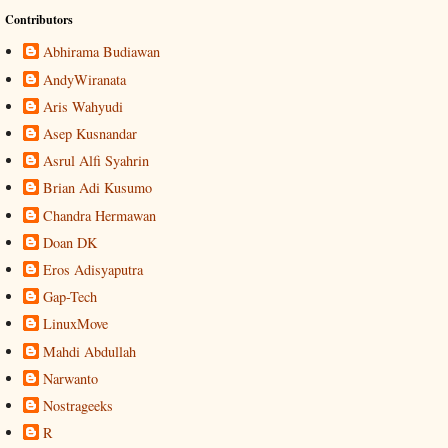
Contributors
Abhirama Budiawan
AndyWiranata
Aris Wahyudi
Asep Kusnandar
Asrul Alfi Syahrin
Brian Adi Kusumo
Chandra Hermawan
Doan DK
Eros Adisyaputra
Gap-Tech
LinuxMove
Mahdi Abdullah
Narwanto
Nostrageeks
R