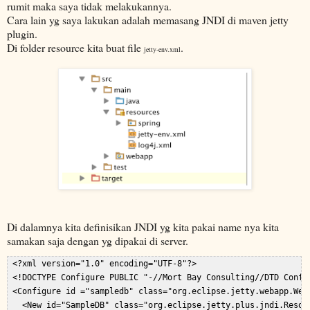
rumit maka saya tidak melakukannya.
Cara lain yg saya lakukan adalah memasang JNDI di maven jetty
plugin.
Di folder resource kita buat file
.
jetty-env.xml
Di dalamnya kita definisikan JNDI yg kita pakai name nya kita
samakan saja dengan yg dipakai di server.
 <?xml version="1.0" encoding="UTF-8"?>  

 <!DOCTYPE Configure PUBLIC "-//Mort Bay Consulting//DTD Confi
 <Configure id ="sampledb" class="org.eclipse.jetty.webapp.WebA
   <New id="SampleDB" class="org.eclipse.jetty.plus.jndi.Resour