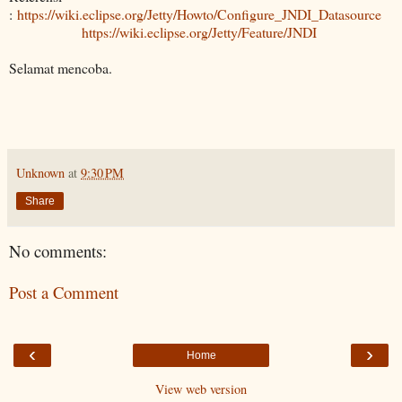
:
https://wiki.eclipse.org/Jetty/Howto/Configure_JNDI_Datasource
https://wiki.eclipse.org/Jetty/Feature/JNDI
Selamat mencoba.
Unknown
at
9:30 PM
Share
No comments:
Post a Comment
‹
›
Home
View web version