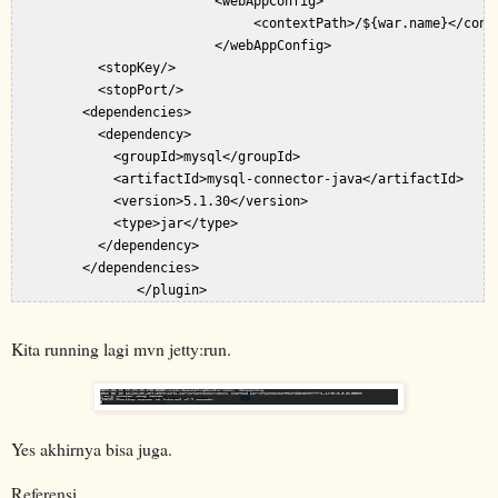
                          <webAppConfig>  

                               <contextPath>/${war.name}</conte
                          </webAppConfig>  

           <stopKey/>  

           <stopPort/>    

         <dependencies>  

           <dependency>  

             <groupId>mysql</groupId>  

             <artifactId>mysql-connector-java</artifactId>  

             <version>5.1.30</version>  

             <type>jar</type>  

           </dependency>  

         </dependencies>  

Kita running lagi mvn jetty:run.
Yes akhirnya bisa juga.
Referensi