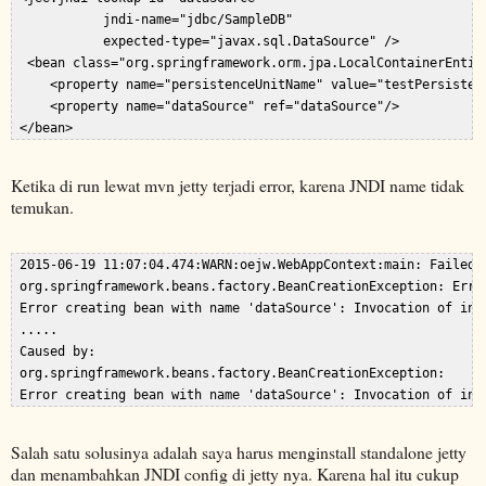
            jndi-name="jdbc/SampleDB"  

            expected-type="javax.sql.DataSource" />  

  <bean class="org.springframework.orm.jpa.LocalContainerEntit
     <property name="persistenceUnitName" value="testPersistenc
     <property name="dataSource" ref="dataSource"/>  

Ketika di run lewat mvn jetty terjadi error, karena JNDI name tidak
temukan.
 2015-06-19 11:07:04.474:WARN:oejw.WebAppContext:main: Failed 
 org.springframework.beans.factory.BeanCreationException: Erro
 Error creating bean with name 'dataSource': Invocation of ini
 .....  

 Caused by:  

 org.springframework.beans.factory.BeanCreationException:   

Salah satu solusinya adalah saya harus menginstall standalone jetty
dan menambahkan JNDI config di jetty nya. Karena hal itu cukup