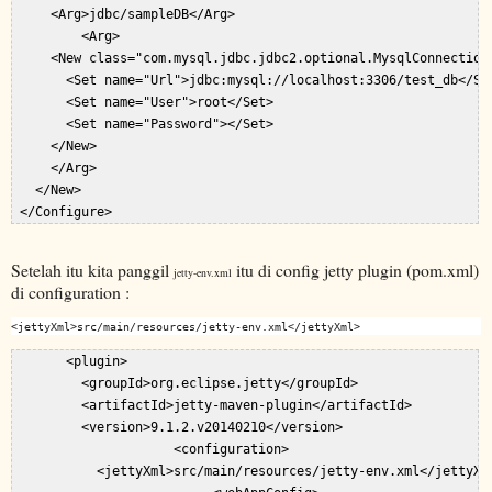
     <Arg>jdbc/sampleDB</Arg>  

         <Arg>  

     <New class="com.mysql.jdbc.jdbc2.optional.MysqlConnectionP
       <Set name="Url">jdbc:mysql://localhost:3306/test_db</Set
       <Set name="User">root</Set>  

       <Set name="Password"></Set>  

     </New>  

     </Arg>  

   </New>  

Setelah itu kita panggil
itu di config jetty plugin (pom.xml)
jetty-env.xml
di configuration :
<jettyXml>src/main/resources/jetty-env.xml</jettyXml>
       <plugin>  

         <groupId>org.eclipse.jetty</groupId>  

         <artifactId>jetty-maven-plugin</artifactId>  

         <version>9.1.2.v20140210</version>  

                     <configuration>  

           <jettyXml>src/main/resources/jetty-env.xml</jettyXml