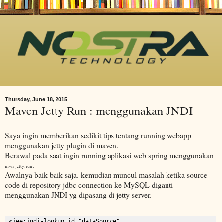
Thursday, June 18, 2015
Maven Jetty Run : menggunakan JNDI
Saya ingin memberikan sedikit tips tentang running webapp
menggunakan jetty plugin di maven.
Berawal pada saat ingin running aplikasi web spring menggunakan
.
mvn jetty:run
Awalnya baik baik saja. kemudian muncul masalah ketika source
code di repository jdbc connection ke MySQL diganti
menggunakan JNDI yg dipasang di jetty server.
 <jee:jndi-lookup id="dataSource"  
