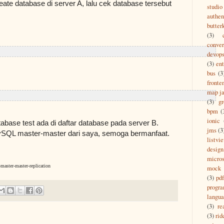
eate database di server A, lalu cek database tersebut
studio
authen
butter
(3)
conver
devop
(3)
ent
bus
(3
fronte
map ja
(3)
g
bpm
(
ionic
abase test ada di daftar database pada server B.
jms
(3
ySQL master-master dari saya, semoga bermanfaat.
listvi
design
micros
master-master-replication
mock
(3)
pdf
progr
langu
(3)
re
(3)
rid