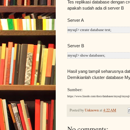
Tes replikasi database dengan cr
apakah sudah ada di server B
Server A
mysql> create database test;
Server B
mysql> show databases;
Hasil yang tampil seharusnya dat
Demikianlah cluster database M
Sumber:
https://www.linode.com/docs/databases/mysql/mysql-
Posted by
Unknown
at
4:22 AM
No comments: