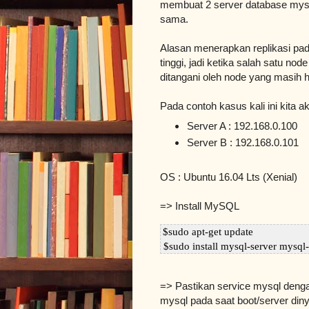
membuat 2 server database mysq
sama.
Alasan menerapkan replikasi pad
tinggi, jadi ketika salah satu n
ditangani oleh node yang masih h
Pada contoh kasus kali ini kita
Server A : 192.168.0.100
Server B : 192.168.0.101
OS : Ubuntu 16.04 Lts (Xenial)
=> Install MySQL
 $sudo install mysql-server mysql-
=> Pastikan service mysql dengan
mysql pada saat boot/server di