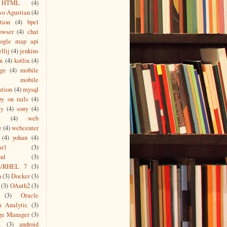
HTML
(4)
wo Agustian
(4)
tion
(4)
bpel
owser
(4)
chat
oogle map api
ellij
(4)
jenkins
n
(4)
kotlin
(4)
age
(4)
mobile
mobile
ation
(4)
mysql
by on rails
(4)
ty
(4)
sony
(4)
(4)
web
e
(4)
webcenter
(4)
yohan
(4)
ar1
(3)
nd
(3)
s/RHEL 7
(3)
n
(3)
Docker
(3)
(3)
OAuth2
(3)
(3)
Oracle
m Analytic
(3)
ge Manager
(3)
L
(3)
android