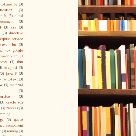
(3)
ansible
(3)
tication
(3)
knife
(3)
cloud
comment
(3)
t
(3)
css
(3)
s
(3)
directive
erprise service
)
event bus
(3)
nd
(3)
google
vascript api v3
roovy
(3)
ibm
3)
integrasi
(3)
(3)
java 8
(3)
)
jpa
(3)
jwt
(3)
ew
(3)
material
(3)
ervice
(3)
(3)
oracle soa
(3)
process
(3)
amming
age
(3)
queue
act component
c
(3)
routing
(3)