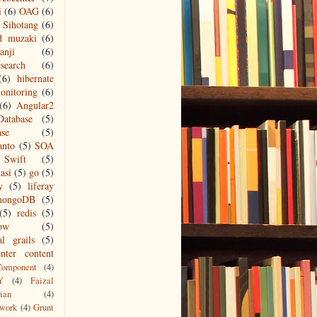
i
(6)
OAG
(6)
Sihotang
(6)
d muzaki
(6)
anji
(6)
csearch
(6)
(6)
hibernate
onitoring
(6)
(6)
Angular2
Database
(5)
ase
(5)
anto
(5)
SOA
Swift
(5)
asi
(5)
go
(5)
y
(5)
liferay
mongoDB
(5)
(5)
redis
(5)
low
(5)
al grails
(5)
nter content
Component
(4)
Y
(4)
Faizal
ian
(4)
work
(4)
Grunt