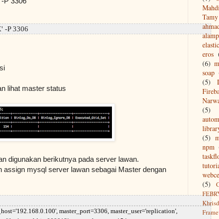
' -P 3306
Mahd
Tamy 
ahma
' -P 3306
alamp
elasti
eros
(6)
m
si
soap
(5)
n lihat master status
Fireb
Narw
(5)
autom
librar
(5)
npm
taskf
kan digunakan berikutnya pada server lawan.
tutori
n assign mysql server lawan sebagai Master dengan
webce
(5)
FEBR
Khrisd
'192.168.0.100', master_port=3306, master_user='replication',
Frame