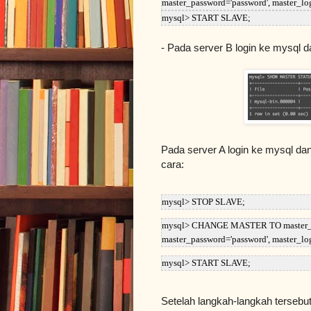
master_password='password', master_lo
mysql> START SLAVE;
- Pada server B login ke mysql da
Pada server A login ke mysql da
cara:
mysql> STOP SLAVE;
mysql> CHANGE MASTER TO master_host=
master_password='password', master_lo
mysql> START SLAVE;
Setelah langkah-langkah tersebut