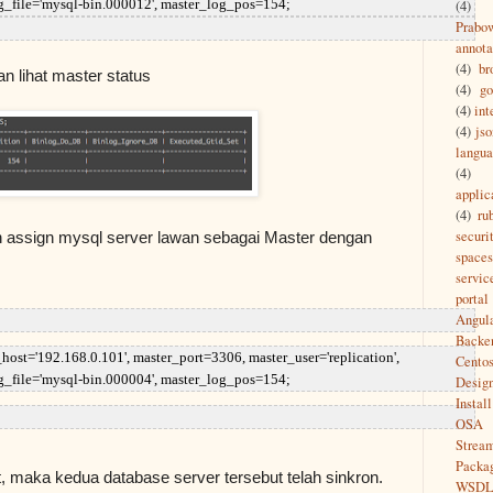
g_file='mysql-bin.000012', master_log_pos=154;
(4)
Prabo
annota
(4)
br
n lihat master status
(4)
g
(4)
int
(4)
jso
langu
(4)
applic
(4)
ru
securi
n assign mysql server lawan sebagai Master dengan
spaces
servic
portal
Angul
Backe
'192.168.0.101', master_port=3306, master_user='replication',
Cento
g_file='mysql-bin.000004', master_log_pos=154;
Desig
Install
OSA
Strea
Packa
, maka kedua database server tersebut telah sinkron.
WSD