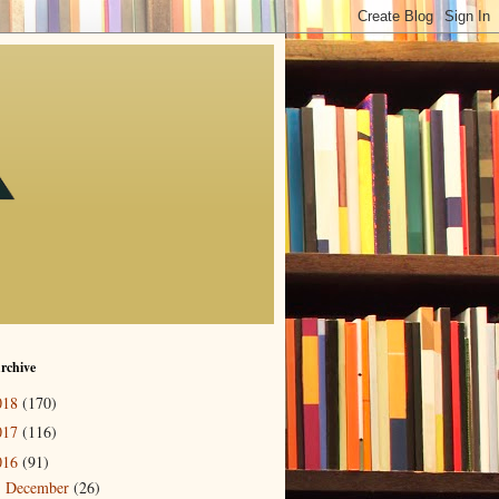
rchive
018
(170)
017
(116)
016
(91)
December
(26)
►