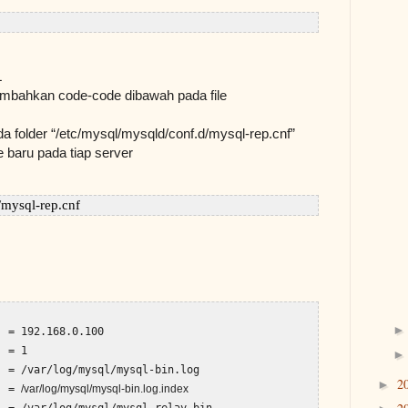
L
ambahkan code-code dibawah pada file
da folder “/etc/mysql/mysqld/conf.d/mysql-rep.cnf”
 baru pada tiap server
/mysql-rep.cnf 
 = 192.168.0.100

 = 1

 = /var/log/mysql/mysql-bin.log

2
►
  = 
/var/log/mysql/mysql-bin.log.index
 = /var/log/mysql/mysql-relay-bin
