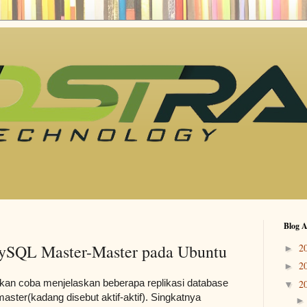
Blog A
MySQL Master-Master pada Ubuntu
2
►
2
►
kan coba menjelaskan beberapa replikasi database
2
▼
ter(kadang disebut aktif-aktif). Singkatnya