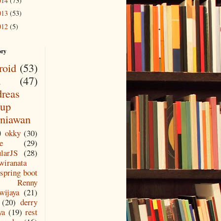
014
(73)
013
(53)
012
(5)
ory
roid
(53)
a
(47)
reas
up
niawan
)
okky
(30)
e
(29)
larJS
(28)
wiranata
spring boot
Renny
wijaya
(21)
(20)
derry
ya
(19)
rest