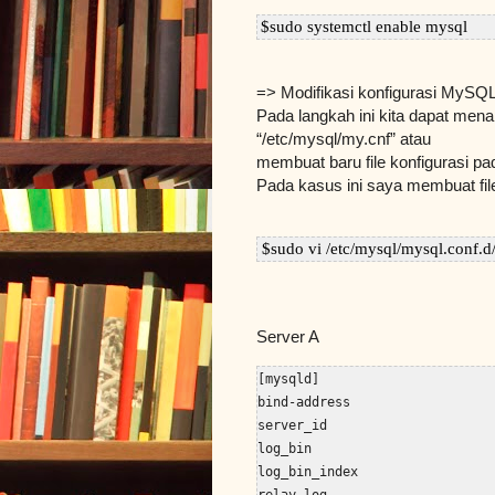
$sudo systemctl enable mysql
=> Modifikasi konfigurasi MySQ
Pada langkah ini kita dapat men
“/etc/mysql/my.cnf” atau
membuat baru file konfigurasi pa
Pada kasus ini saya membuat file
 $sudo vi /etc/mysql/mysql.conf.d
Server A
[mysqld]

bind-address                   
server_id                      
log_bin                        
log_bin_index                 
relay_log                      