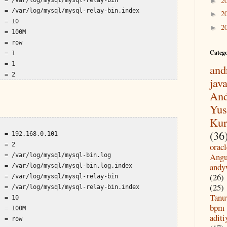
2
►
 = /var/log/mysql/mysql-relay-bin.index

2
►
 = 10

2
►
 = 100M

 = row

Categ
 = 1

 = 1

and
  = 2
jav
And
Yus
Kur
(36
 = 192.168.0.101

 = 2

oracl
Angu
 = /var/log/mysql/mysql-bin.log

andy
 = /var/log/mysql/mysql-bin.log.index

(26)
 = /var/log/mysql/mysql-relay-bin

(25)
 = /var/log/mysql/mysql-relay-bin.index

Tanu
 = 10

bpm
 = 100M

aditi
 = row
