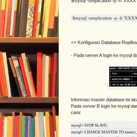
$mysql -ureplication -p -h 'XXXX
$mysql -ureplication -p -h 'XXXX
=> Konfigurasi Database Replika
- Pada server A login ke mysql da
Informasi master database ini a
Pada server B login ke mysql da
cara:
mysql> STOP SLAVE;
mysql> CHANGE MASTER TO master_host=