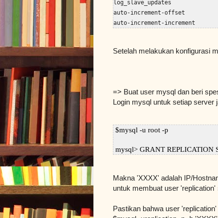
log_slave_updates              
auto-increment-offset          
auto-increment-increment      
Setelah melakukan konfigurasi my
=> Buat user mysql dan beri spes
Login mysql untuk setiap server 
$mysql -u root -p

 mysql> GRANT REPLICATION SLA
Makna 'XXXX' adalah IP/Hostname
untuk membuat user 'replication'
Pastikan bahwa user 'replicatio