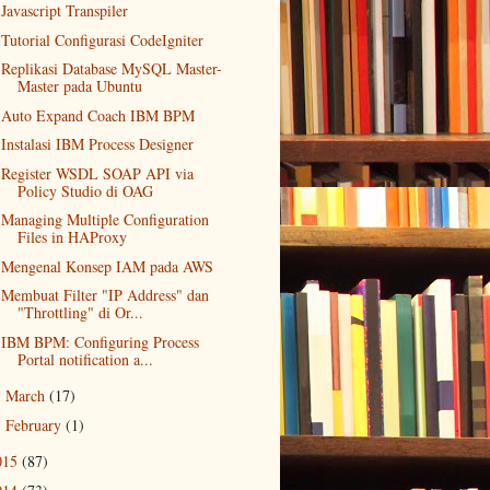
Javascript Transpiler
Tutorial Configurasi CodeIgniter
Replikasi Database MySQL Master-
Master pada Ubuntu
Auto Expand Coach IBM BPM
Instalasi IBM Process Designer
Register WSDL SOAP API via
Policy Studio di OAG
Managing Multiple Configuration
Files in HAProxy
Mengenal Konsep IAM pada AWS
Membuat Filter "IP Address" dan
"Throttling" di Or...
IBM BPM: Configuring Process
Portal notification a...
March
(17)
►
February
(1)
►
015
(87)