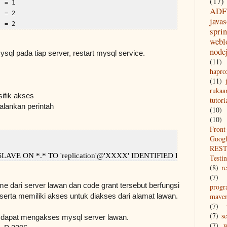
(17)
 = 1

ADF
 = 2

javas
  = 2
spri
webl
node
sql pada tiap server, restart mysql service.
(11)
hapro
(11)
rukaa
ifik akses
tutori
jalankan perintah
(10)
(10)
Front
Goog
REST
VE ON *.* TO 'replication'@'XXXX' IDENTIFIED BY 'Password'; 
Testi
(8)
re
(7)
 dari server lawan dan code grant tersebut berfungsi
prog
 serta memiliki akses untuk diakses dari alamat lawan.
mave
(7)
(7)
s
n' dapat mengakses mysql server lawan.
(7)
w