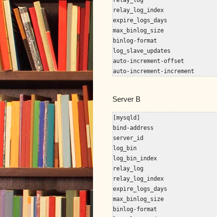
relay_log_index                
expire_logs_days               
max_binlog_size                
binlog-format                  
log_slave_updates              
auto-increment-offset          
auto-increment-increment      
Server B
[mysqld]

bind-address                   
server_id                      
log_bin                        
log_bin_index                  
relay_log                      
relay_log_index                
expire_logs_days               
max_binlog_size                
binlog-format                  