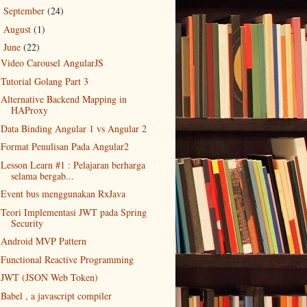
September
(24)
►
August
(1)
►
June
(22)
▼
Video Carousel AngularJS
Tutorial Golang Part 3
Alternative Backend Mapping in
HAProxy
Data Binding Angular 1 vs Angular 2
Format Penulisan Pada Angular2
Lesson Learn #1 : Pelajaran berharga
selama bergab...
Event bus menggunakan RxJava
Teori Implementasi JWT pada Spring
Security
Android MVP Pattern
Functional Reactive Programming
JWT (JSON Web Token)
Babel , a javascript compiler