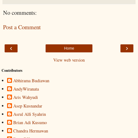
No comments:
Post a Comment
‹
›
Home
View web version
Contributors
Abhirama Budiawan
AndyWiranata
Aris Wahyudi
Asep Kusnandar
Asrul Alfi Syahrin
Brian Adi Kusumo
Chandra Hermawan