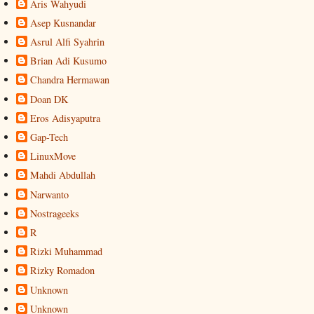
Aris Wahyudi
Asep Kusnandar
Asrul Alfi Syahrin
Brian Adi Kusumo
Chandra Hermawan
Doan DK
Eros Adisyaputra
Gap-Tech
LinuxMove
Mahdi Abdullah
Narwanto
Nostrageeks
R
Rizki Muhammad
Rizky Romadon
Unknown
Unknown