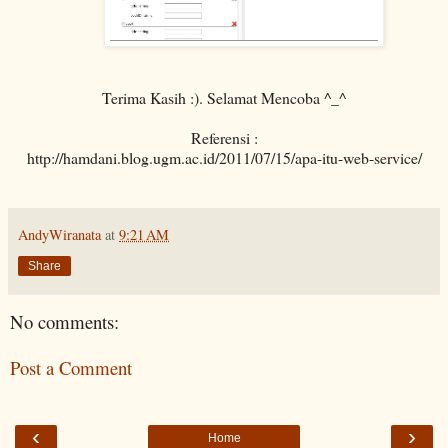
Terima Kasih :). Selamat Mencoba ^_^
Referensi :
http://hamdani.blog.ugm.ac.id/2011/07/15/apa-itu-web-service/
AndyWiranata
at
9:21 AM
Share
No comments:
Post a Comment
‹
›
Home