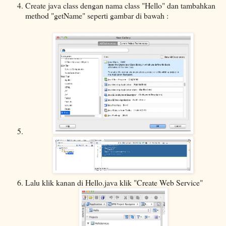
Create java class dengan nama class "Hello" dan tambahkan
method "getName" seperti gambar di bawah :
Lalu klik kanan di Hello.java klik "Create Web Service"