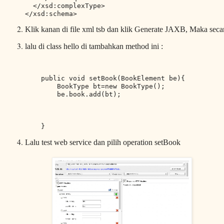
  </xsd:complexType>

</xsd:schema>
Klik kanan di file xml tsb dan klik Generate JAXB, Maka seca
lalu di class hello di tambahkan method ini :
    public void setBook(BookElement be){

        BookType bt=new BookType();

        be.book.add(bt);

    }
Lalu test web service dan pilih operation setBook