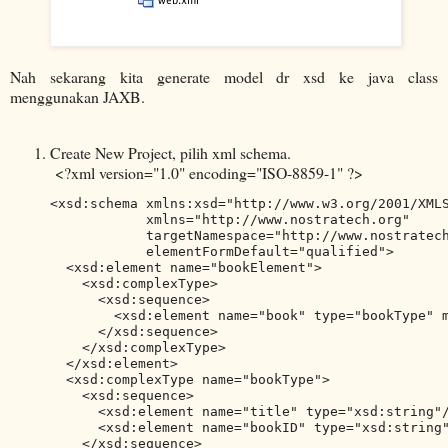
Nah sekarang kita generate model dr xsd ke java class
menggunakan JAXB.
Create New Project, pilih xml schema.
<?xml version="1.0" encoding="ISO-8859-1" ?>
<xsd:schema xmlns:xsd="http://www.w3.org/2001/XMLS
            xmlns="http://www.nostratech.org"

            targetNamespace="http://www.nostratech
            elementFormDefault="qualified">

  <xsd:element name="bookElement">

    <xsd:complexType>

      <xsd:sequence>

        <xsd:element name="book" type="bookType" m
      </xsd:sequence>

    </xsd:complexType>

  </xsd:element>

  <xsd:complexType name="bookType">

    <xsd:sequence>

      <xsd:element name="title" type="xsd:string"/
      <xsd:element name="bookID" type="xsd:string"
    </xsd:sequence>
