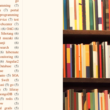
go
ramming
(7)
n
(7)
portal
programming
ervice
(7)
test
ebcenter
(7)
i
(6)
OAG
(6)
Sihotang
(6)
d muzaki
(6)
anji
(6)
csearch
(6)
(6)
hibernate
onitoring
(6)
(6)
Angular2
Database
(5)
ase
(5)
anto
(5)
SOA
Swift
(5)
asi
(5)
go
(5)
y
(5)
liferay
mongoDB
(5)
(5)
redis
(5)
low
(5)
al grails
(5)