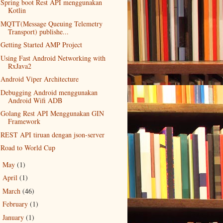
Spring boot Rest API menggunakan
Kotlin
MQTT(Message Queuing Telemetry
Transport) publishe...
Getting Started AMP Project
Using Fast Android Networking with
RxJava2
Android Viper Architecture
Debugging Android menggunakan
Android Wifi ADB
Golang Rest API Menggunakan GIN
Framework
REST API tiruan dengan json-server
Road to World Cup
May
(1)
►
April
(1)
►
March
(46)
►
February
(1)
►
January
(1)
►