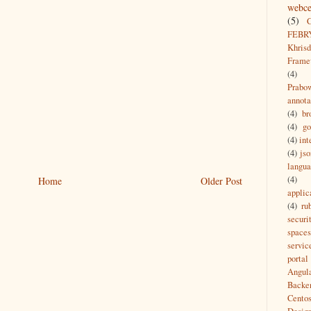
webce
(5)
FEBR
Khrisd
Frame
(4)
Prabo
annota
(4)
br
(4)
g
(4)
int
(4)
jso
langu
(4)
Home
Older Post
applic
(4)
ru
securi
spaces
servic
portal
Angul
Backe
Cento