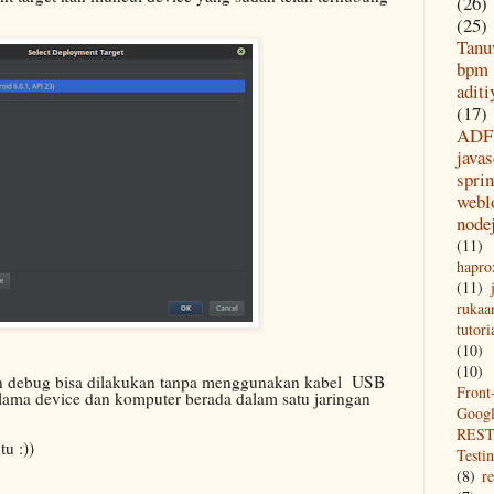
(26)
(25)
Tanu
bpm
aditi
(17)
ADF
javas
spri
webl
node
(11)
hapro
(11)
rukaa
tutori
(10)
(10)
 dan debug bisa dilakukan tanpa menggunakan kabel USB
Front
lama device dan komputer berada dalam satu jaringan
Goog
REST
u :))
Testi
(8)
re