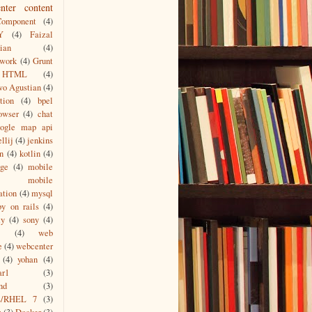
nter content
Component
(4)
Y
(4)
Faizal
ian
(4)
work
(4)
Grunt
HTML
(4)
wo Agustian
(4)
tion
(4)
bpel
owser
(4)
chat
oogle map api
ellij
(4)
jenkins
n
(4)
kotlin
(4)
age
(4)
mobile
mobile
ation
(4)
mysql
by on rails
(4)
ty
(4)
sony
(4)
(4)
web
e
(4)
webcenter
(4)
yohan
(4)
ar1
(3)
nd
(3)
s/RHEL 7
(3)