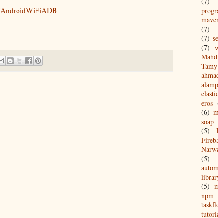
(7)
gs/AndroidWiFiADB
prog
mave
(7)
(7)
s
(7)
w
Mahd
Tamy 
ahma
alamp
elasti
eros
(6)
m
soap
(5)
Fireb
Narw
(5)
autom
librar
(5)
npm
taskf
tutori