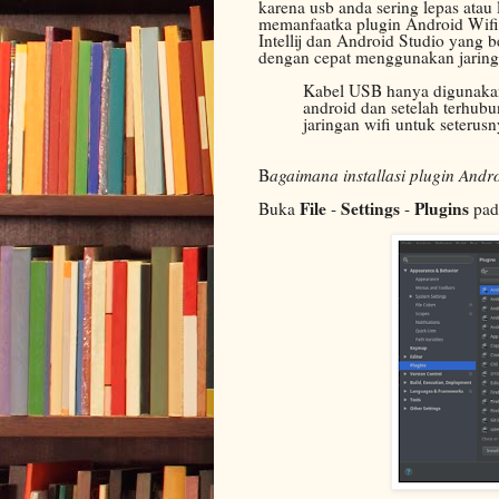
karena usb anda sering lepas atau 
memanfaatka plugin Android Wif
Intellij dan Android Studio yang
dengan cepat menggunakan jaringa
Kabel USB hanya digunaka
android dan setelah terhub
jaringan wifi untuk seterusn
B
agaimana installasi plugin Andro
File
Settings
Plugins
Buka
-
-
pad