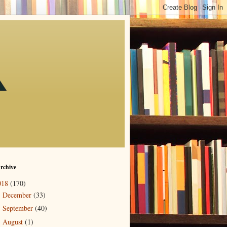
rchive
018
(170)
December
(33)
►
September
(40)
►
August
(1)
►