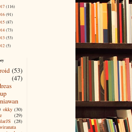
017
(116)
016
(91)
015
(87)
014
(73)
013
(53)
012
(5)
ory
roid
(53)
a
(47)
reas
up
niawan
)
okky
(30)
e
(29)
larJS
(28)
wiranata