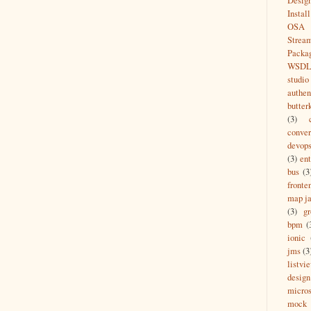
Desig
Install
OSA
Strea
Packa
WSD
studio
authen
butter
(3)
conver
devop
(3)
ent
bus
(3
fronte
map ja
(3)
g
bpm
(
ionic
jms
(3
listvi
design
micros
mock