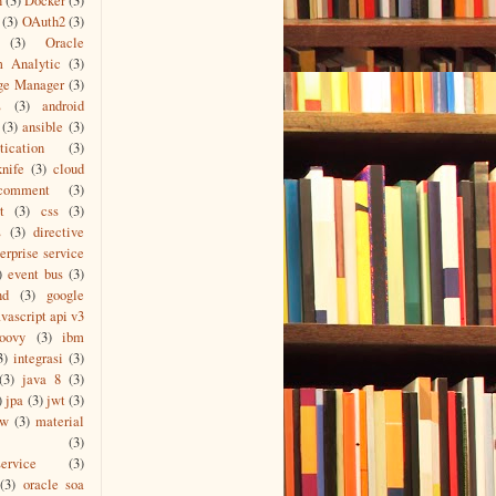
n
(3)
Docker
(3)
(3)
OAuth2
(3)
(3)
Oracle
m Analytic
(3)
ge Manager
(3)
L
(3)
android
(3)
ansible
(3)
tication
(3)
knife
(3)
cloud
comment
(3)
t
(3)
css
(3)
s
(3)
directive
erprise service
)
event bus
(3)
nd
(3)
google
vascript api v3
roovy
(3)
ibm
3)
integrasi
(3)
(3)
java 8
(3)
)
jpa
(3)
jwt
(3)
ew
(3)
material
(3)
ervice
(3)
(3)
oracle soa