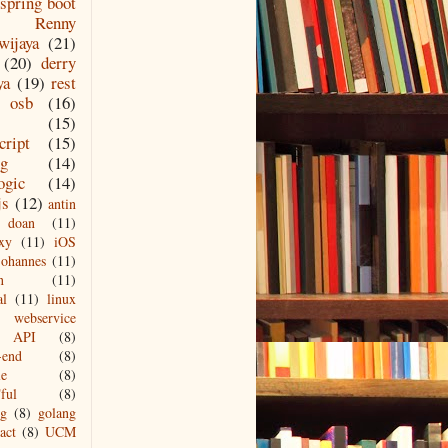
spring boot
Renny
wijaya
(21)
(20)
derry
ya
(19)
rest
osb
(16)
(15)
cript
(15)
ng
(14)
ogic
(14)
js
(12)
antin
doan
(11)
xy
(11)
iOS
johannes
(11)
n
(11)
al
(11)
linux
webservice
API
(8)
-end
(8)
le
(8)
ful
(8)
ng
(8)
golang
act
(8)
UCM