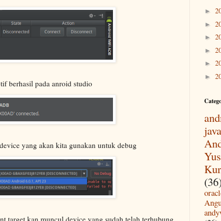
2
►
2
►
2
►
2
►
2
►
2
►
tif berhasil pada anroid studio
Categ
and
jav
And
ih device yang akan kita gunakan untuk debug
Yus
Kur
(36
oracl
Angu
andy
nt target kan muncul device yang sudah telah terhubung