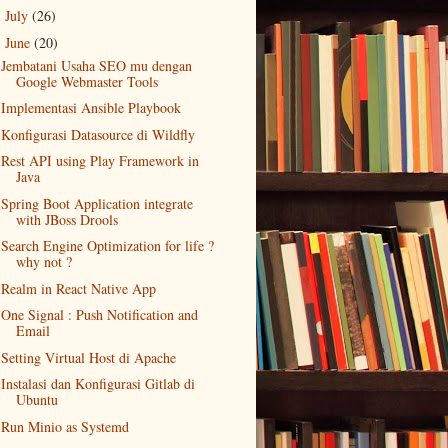
July
(26)
►
June
(20)
▼
Jembatani Usaha SEO mu dengan
Google Webmaster Tools
Implementasi Ansible Playbook
Konfigurasi Datasource di Wildfly
Rest API using Play Framework in
Java
Spring Boot Application integrate
with JBoss Drools
Search Engine Optimization for life ?
why not ?
Realm in React Native App
One Signal : Push Notification and
Email
Setting Virtual Host di Apache
Instalasi dan Konfigurasi Gitlab di
Ubuntu
Run Minio as Systemd