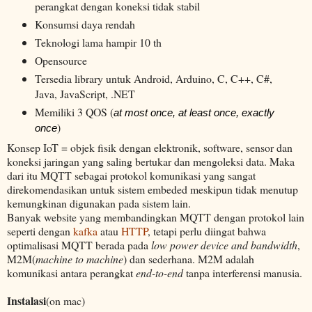
perangkat dengan koneksi tidak stabil
Konsumsi daya rendah
Teknologi lama hampir 10 th
Opensource
Tersedia library untuk Android, Arduino, C, C++, C#,
Java, JavaScript, .NET
Memiliki 3 QOS
(
at most once, at least once, exactly 
)
once
Konsep IoT = objek fisik dengan elektronik, software, sensor dan
koneksi jaringan yang saling bertukar dan mengoleksi data. Maka
dari itu MQTT sebagai protokol komunikasi yang sangat
direkomendasikan untuk sistem embeded meskipun tidak menutup
kemungkinan digunakan pada sistem lain.
Banyak website yang membandingkan MQTT dengan protokol lain
seperti dengan
kafka
atau
HTTP
, tetapi perlu diingat bahwa
optimalisasi MQTT berada pada
low power device and bandwidth
,
M2M(
machine to machine
) dan sederhana. M2M adalah
komunikasi antara perangkat
end-to-end
tanpa interferensi manusia.
Instalasi
(on mac)