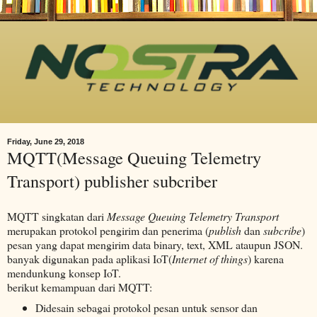
Friday, June 29, 2018
MQTT(Message Queuing Telemetry
Transport) publisher subcriber
MQTT singkatan dari
Message Queuing Telemetry Transport
merupakan protokol pengirim dan penerima (
publish
dan
subcribe
)
pesan
yang dapat mengirim data binary, text, XML ataupun JSON.
banyak digunakan pada aplikasi IoT(
Internet of things
) karena
mendunkung konsep IoT.
berikut kemampuan dari MQTT:
Didesain sebagai protokol pesan untuk sensor dan