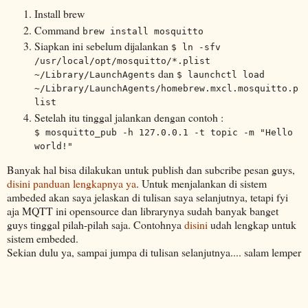
Install brew
Command
brew install mosquitto
Siapkan ini sebelum dijalankan
$ ln -sfv
/usr/local/opt/mosquitto/*.plist
dan
~/Library/LaunchAgents
$ launchctl load
~/Library/LaunchAgents/homebrew.mxcl.mosquitto.p
list
Setelah itu tinggal jalankan dengan contoh :
$ mosquitto_pub -h 127.0.0.1 -t topic -m "Hello
world!"
Banyak hal bisa dilakukan untuk publish dan subcribe pesan guys,
disini panduan lengkapnya ya
. Untuk menjalankan di sistem
ambeded akan saya jelaskan di tulisan saya selanjutnya, tetapi fyi
aja MQTT ini opensource dan librarynya sudah banyak banget
guys tinggal pilah-pilah saja. Contohnya
disini
udah lengkap untuk
sistem embeded.
Sekian dulu ya, sampai jumpa di tulisan selanjutnya.... salam lemper