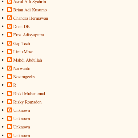
Asrul Alfi Syahrin
Brian Adi Kusumo
Chandra Hermawan
Doan DK
Eros Adisyaputra
Gap-Tech
LinuxMove
Mahdi Abdullah
Narwanto
Nostrageeks
R
Rizki Muhammad
Rizky Romadon
Unknown
Unknown
Unknown
Unknown