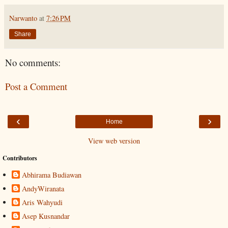
Narwanto
at
7:26 PM
Share
No comments:
Post a Comment
‹
›
Home
View web version
Contributors
Abhirama Budiawan
AndyWiranata
Aris Wahyudi
Asep Kusnandar