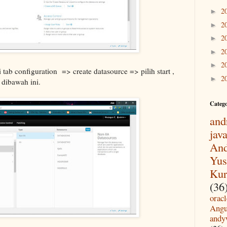
2
►
2
►
2
►
2
►
2
►
i tab configuration => create datasource => pilih start ,
2
►
 dibawah ini.
Categ
and
jav
And
Yus
Kur
(36
oracl
Angu
andy