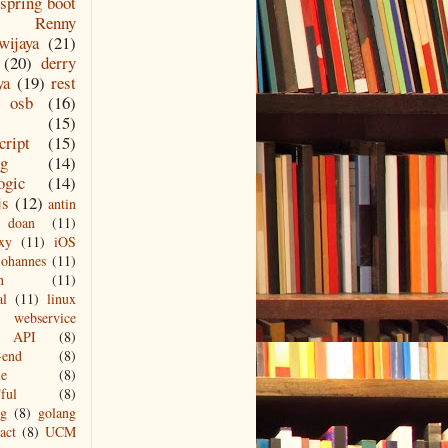
spring boot
Renny
wijaya
(21)
(20)
derry
ya
(19)
rest
osb
(16)
(15)
cript
(15)
ng
(14)
ogic
(14)
js
(12)
antin
doan
(11)
xy
(11)
iOS
johannes
(11)
n
(11)
al
(11)
linux
webservice
API
(8)
-end
(8)
le
(8)
ful
(8)
ng
(8)
golang
act
(8)
UCM