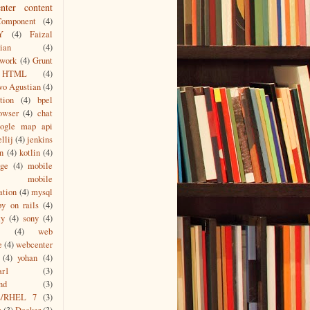
nter content
Component
(4)
Y
(4)
Faizal
ian
(4)
work
(4)
Grunt
HTML
(4)
wo Agustian
(4)
tion
(4)
bpel
owser
(4)
chat
oogle map api
ellij
(4)
jenkins
n
(4)
kotlin
(4)
age
(4)
mobile
mobile
ation
(4)
mysql
by on rails
(4)
ty
(4)
sony
(4)
(4)
web
e
(4)
webcenter
(4)
yohan
(4)
ar1
(3)
nd
(3)
s/RHEL 7
(3)