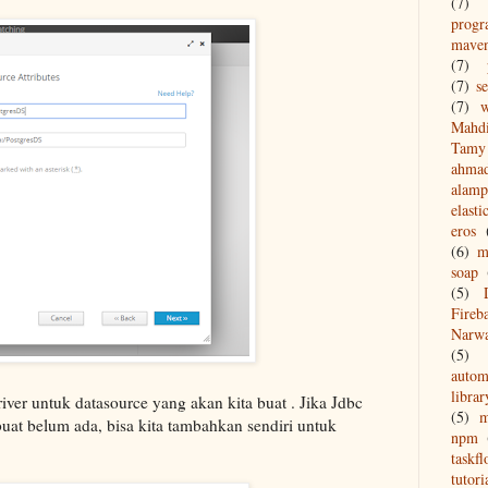
(7)
prog
mave
(7)
(7)
s
(7)
w
Mahd
Tamy 
ahma
alamp
elasti
eros
(6)
m
soap
(5)
Fireb
Narw
(5)
autom
librar
ver untuk datasource yang akan kita buat . Jika Jdbc
(5)
buat belum ada, bisa kita tambahkan sendiri untuk
npm
taskf
tutori