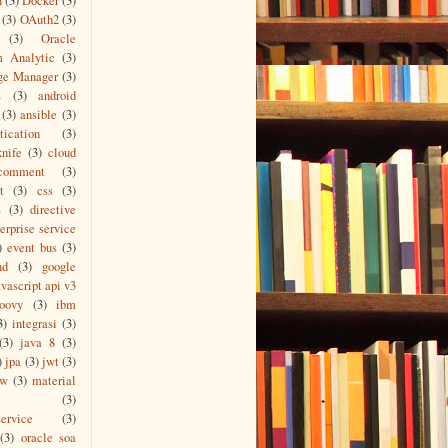
n
(3)
Docker
(3)
(3)
OAuth2
(3)
(3)
Oracle
m Analytic
(3)
ge Manager
(3)
L
(3)
android
(3)
ansible
(3)
tication
(3)
knife
(3)
cloud
comment
(3)
t
(3)
css
(3)
s
(3)
directive
erprise service
)
event bus
(3)
nd
(3)
google
vascript api v3
roovy
(3)
ibm
3)
integrasi
(3)
(3)
java 8
(3)
)
jpa
(3)
jwt
(3)
ew
(3)
material
(3)
ervice
(3)
(3)
oracle soa