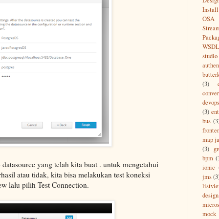
Desig
Install
OSA
Strea
Packa
WSD
studio
authen
butter
(3)
conver
devop
(3)
ent
bus
(3
fronte
map ja
(3)
g
bpm
(
tab datasource yang telah kita buat . untuk mengetahui
ionic
hasil atau tidak, kita bisa melakukan test koneksi
jms
(3
ew lalu pilih Test Connection.
listvi
design
micros
mock