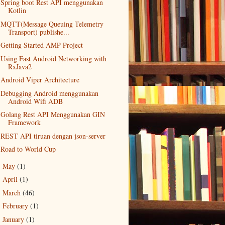
Spring boot Rest API menggunakan
Kotlin
MQTT(Message Queuing Telemetry
Transport) publishe...
Getting Started AMP Project
Using Fast Android Networking with
RxJava2
Android Viper Architecture
Debugging Android menggunakan
Android Wifi ADB
Golang Rest API Menggunakan GIN
Framework
REST API tiruan dengan json-server
Road to World Cup
May
(1)
►
April
(1)
►
March
(46)
►
February
(1)
►
January
(1)
►