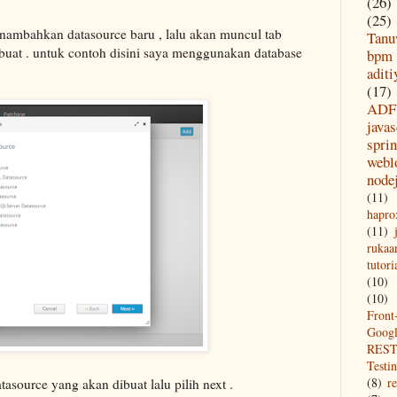
(26)
(25)
menambahkan datasource baru , lalu akan muncul tab
Tanu
 buat . untuk contoh disini saya menggunakan database
bpm
aditi
(17)
ADF
javas
spri
webl
node
(11)
hapro
(11)
rukaa
tutori
(10)
(10)
Front
Goog
REST
Testi
(8)
re
tasource yang akan dibuat lalu pilih next .