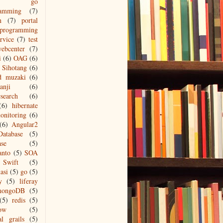
go
ramming
(7)
n
(7)
portal
programming
ervice
(7)
test
ebcenter
(7)
i
(6)
OAG
(6)
Sihotang
(6)
d muzaki
(6)
anji
(6)
csearch
(6)
(6)
hibernate
onitoring
(6)
(6)
Angular2
Database
(5)
ase
(5)
anto
(5)
SOA
Swift
(5)
asi
(5)
go
(5)
y
(5)
liferay
mongoDB
(5)
(5)
redis
(5)
low
(5)
al grails
(5)