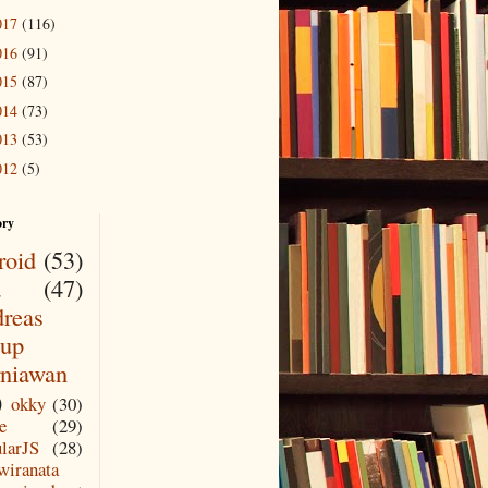
017
(116)
016
(91)
015
(87)
014
(73)
013
(53)
012
(5)
ory
roid
(53)
a
(47)
reas
up
niawan
)
okky
(30)
e
(29)
larJS
(28)
wiranata