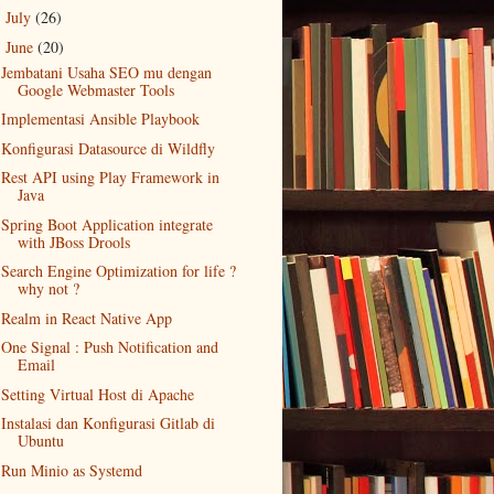
July
(26)
►
June
(20)
▼
Jembatani Usaha SEO mu dengan
Google Webmaster Tools
Implementasi Ansible Playbook
Konfigurasi Datasource di Wildfly
Rest API using Play Framework in
Java
Spring Boot Application integrate
with JBoss Drools
Search Engine Optimization for life ?
why not ?
Realm in React Native App
One Signal : Push Notification and
Email
Setting Virtual Host di Apache
Instalasi dan Konfigurasi Gitlab di
Ubuntu
Run Minio as Systemd