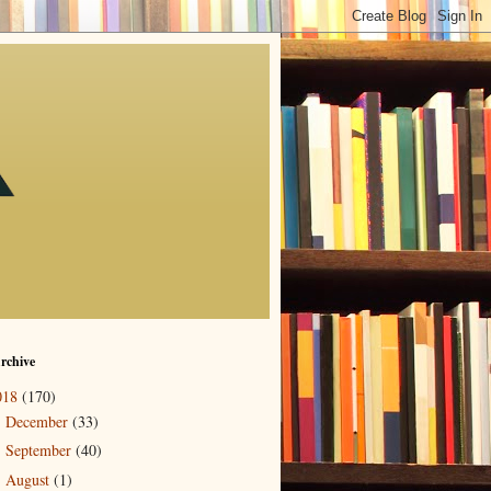
rchive
018
(170)
December
(33)
►
September
(40)
►
August
(1)
►