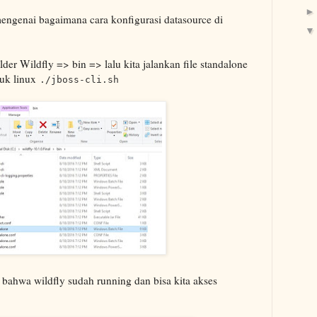
mengenai bagaimana cara konfigurasi datasource di
der Wildfly => bin => lalu kita jalankan file standalone
tuk linux
./jboss-cli.sh
bahwa wildfly sudah running dan bisa kita akses