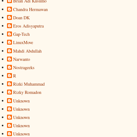
Brian Adi Kusumo
Chandra Hermawan
Doan DK
Eros Adisyaputra
Gap-Tech
LinuxMove
Mahdi Abdullah
Narwanto
Nostrageeks
R
Rizki Muhammad
Rizky Romadon
Unknown
Unknown
Unknown
Unknown
Unknown