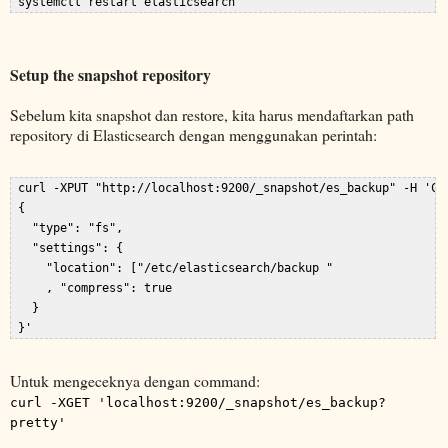
Setup the snapshot repository
Sebelum kita snapshot dan restore, kita harus mendaftarkan path
repository di Elasticsearch dengan menggunakan perintah:
 curl -XPUT "http://localhost:9200/_snapshot/es_backup" -H 'Con
 {  

   "type": "fs",  

   "settings": {  

     "location": ["/etc/elasticsearch/backup "  

     , "compress": true  

   }  

Untuk mengeceknya dengan command:
curl -XGET 'localhost:9200/_snapshot/es_backup?
pretty'