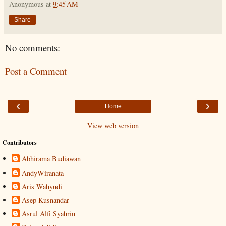
Anonymous
at
9:45 AM
Share
No comments:
Post a Comment
‹
›
Home
View web version
Contributors
Abhirama Budiawan
AndyWiranata
Aris Wahyudi
Asep Kusnandar
Asrul Alfi Syahrin