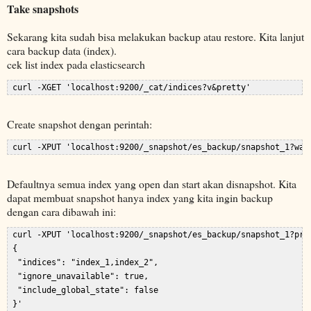
Take snapshots
Sekarang kita sudah bisa melakukan backup atau restore. Kita lanjut
cara backup data (index).
cek list index pada elasticsearch
Create snapshot dengan perintah:
Defaultnya semua index yang open dan start akan disnapshot. Kita
dapat membuat snapshot hanya index yang kita ingin backup
dengan cara dibawah ini:
 curl -XPUT 'localhost:9200/_snapshot/es_backup/snapshot_1?pret
 {  

  "indices": "index_1,index_2",  

  "ignore_unavailable": true,  

  "include_global_state": false  
