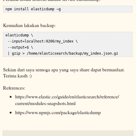
Kemudian lakukan backup:
 elasticdump \  

  --input=localhost:9200/my_index \  

  --output=$ \  

Sekian dari saya semoga apa yang saya share dapat bermanfaat.
Terima kasih :)
References:
https://www.elastic.co/guide/en/elasticsearch/reference/
current/modules-snapshots.html
https://www.npmjs.com/package/elasticdump