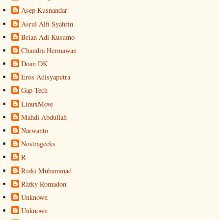
Asep Kusnandar
Asrul Alfi Syahrin
Brian Adi Kusumo
Chandra Hermawan
Doan DK
Eros Adisyaputra
Gap-Tech
LinuxMove
Mahdi Abdullah
Narwanto
Nostrageeks
R
Rizki Muhammad
Rizky Romadon
Unknown
Unknown