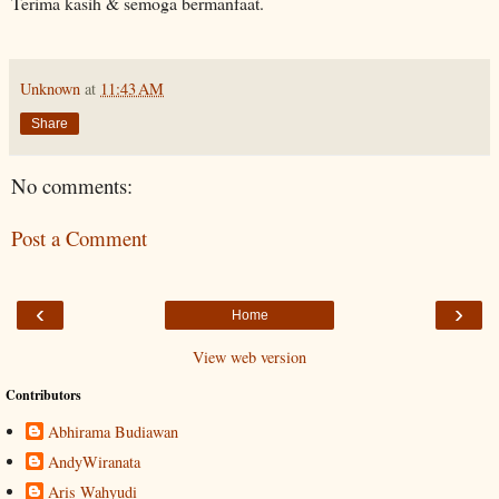
Terima kasih & semoga bermanfaat.
Unknown
at
11:43 AM
Share
No comments:
Post a Comment
‹
›
Home
View web version
Contributors
Abhirama Budiawan
AndyWiranata
Aris Wahyudi