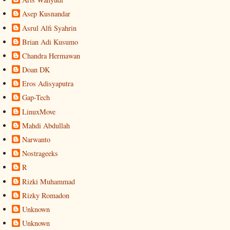
Asep Kusnandar
Asrul Alfi Syahrin
Brian Adi Kusumo
Chandra Hermawan
Doan DK
Eros Adisyaputra
Gap-Tech
LinuxMove
Mahdi Abdullah
Narwanto
Nostrageeks
R
Rizki Muhammad
Rizky Romadon
Unknown
Unknown