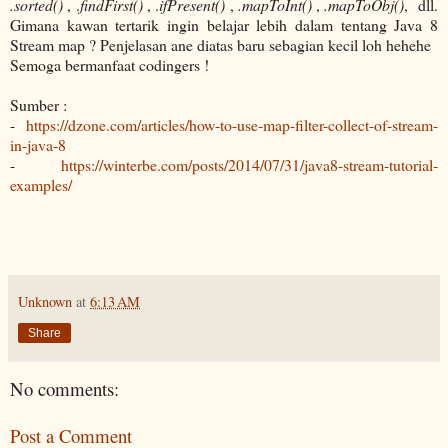
.sorted()
, .
findFirst()
, .
ifPresent()
,
.mapToInt()
,
.mapToObj()
, dll.
Gimana kawan tertarik ingin belajar lebih dalam tentang Java 8
Stream map ? Penjelasan ane diatas baru sebagian kecil loh hehehe
Semoga bermanfaat codingers !
Sumber :
-
https://dzone.com/articles/how-to-use-map-filter-collect-of-stream-
in-java-8
-
https://winterbe.com/posts/2014/07/31/java8-stream-tutorial-
examples/
Unknown
at
6:13 AM
Share
No comments:
Post a Comment