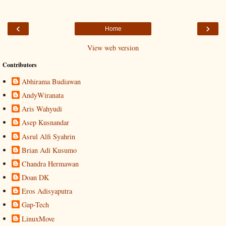
‹
›
Home
View web version
Contributors
Abhirama Budiawan
AndyWiranata
Aris Wahyudi
Asep Kusnandar
Asrul Alfi Syahrin
Brian Adi Kusumo
Chandra Hermawan
Doan DK
Eros Adisyaputra
Gap-Tech
LinuxMove