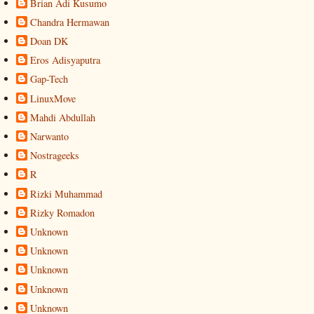
Brian Adi Kusumo
Chandra Hermawan
Doan DK
Eros Adisyaputra
Gap-Tech
LinuxMove
Mahdi Abdullah
Narwanto
Nostrageeks
R
Rizki Muhammad
Rizky Romadon
Unknown
Unknown
Unknown
Unknown
Unknown