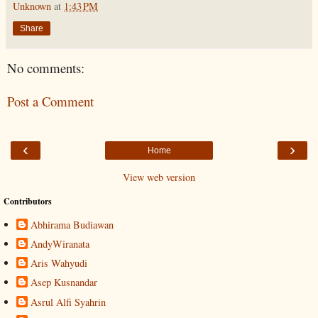
Unknown
at
1:43 PM
Share
No comments:
Post a Comment
‹
›
Home
View web version
Contributors
Abhirama Budiawan
AndyWiranata
Aris Wahyudi
Asep Kusnandar
Asrul Alfi Syahrin