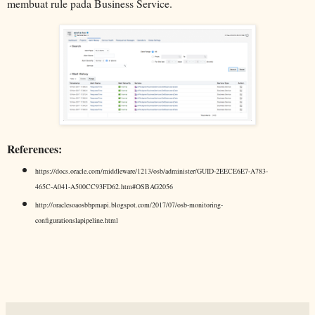
membuat rule pada Business Service.
References:
https://docs.oracle.com/middleware/1213/osb/administer/GUID-2EECE6E7-A783-
465C-A041-A500CC93FD62.htm#OSBAG2056
http://oraclesoaosbbpmapi.blogspot.com/2017/07/osb-monitoring-
configurationslapipeline.html