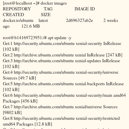
[root@localhost ~]# docker images
REPOSITORY TAG IMAGE ID
CREATED SIZE
docker.io/ubuntu latest 2d696327ab2e 2 weeks
ago 121.6 MB
root@b14169723951:/# apt update -y
Get:1 http://security.ubuntu.com/ubuntu xenial-security InRelease
[102 kB]
Get:2 http://archive.ubuntu.com/ubuntu xenial InRelease [247 kB]
Get:3 http://archive.ubuntu.com/ubuntu xenial-updates InRelease
[102 kB]
Get:4 http://security.ubuntu.com/ubuntu xenial-security/universe
Sources [49.7 kB]
Get:5 http://archive.ubuntu.com/ubuntu xenial-backports InRelease
[102 kB]
Get:6 http://security.ubuntu.com/ubuntu xenial-security/main amd64
Packages [456 kB]
Get:7 http://archive.ubuntu.com/ubuntu xenial/universe Sources
[9802 kB]
Get:8 http://security.ubuntu.com/ubuntu xenial-security/restricted
amd64 Packages [12.8 kB]