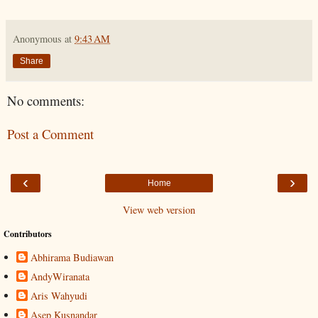
Anonymous
at
9:43 AM
Share
No comments:
Post a Comment
‹
›
Home
View web version
Contributors
Abhirama Budiawan
AndyWiranata
Aris Wahyudi
Asep Kusnandar