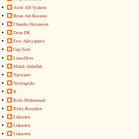
Asrul Alfi Syahrin
Brian Adi Kusumo
Chandra Hermawan
Doan DK
Eros Adisyaputra
Gap-Tech
LinuxMove
Mahdi Abdullah
Narwanto
Nostrageeks
R
Rizki Muhammad
Rizky Romadon
Unknown
Unknown
Unknown