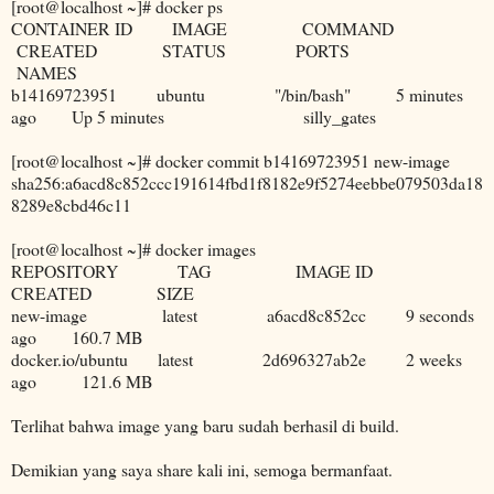
[root@localhost ~]# docker ps
CONTAINER ID IMAGE COMMAND
CREATED STATUS PORTS
NAMES
b14169723951 ubuntu "/bin/bash" 5 minutes
ago Up 5 minutes silly_gates
[root@localhost ~]# docker commit b14169723951 new-image
sha256:a6acd8c852ccc191614fbd1f8182e9f5274eebbe079503da18
8289e8cbd46c11
[root@localhost ~]# docker images
REPOSITORY TAG IMAGE ID
CREATED SIZE
new-image latest a6acd8c852cc 9 seconds
ago 160.7 MB
docker.io/ubuntu latest 2d696327ab2e 2 weeks
ago 121.6 MB
Terlihat bahwa image yang baru sudah berhasil di build.
Demikian yang saya share kali ini, semoga bermanfaat.