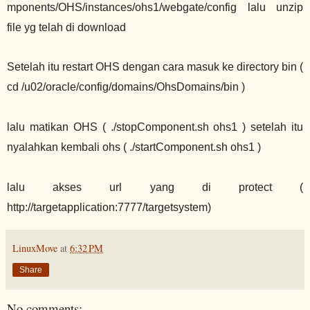
mponents/OHS/instances/ohs1/webgate/config lalu unzip
file yg telah di download
Setelah itu restart OHS dengan cara masuk ke directory bin (
cd /u02/oracle/config/domains/OhsDomains/bin )
lalu matikan OHS ( ./stopComponent.sh ohs1 ) setelah itu
nyalahkan kembali ohs ( ./startComponent.sh ohs1 )
lalu akses url yang di protect (
http://targetapplication:7777/targetsystem)
LinuxMove
at
6:32 PM
Share
No comments: