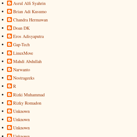
Asrul Alfi Syahrin
Brian Adi Kusumo
Chandra Hermawan
Doan DK
Eros Adisyaputra
Gap-Tech
LinuxMove
Mahdi Abdullah
Narwanto
Nostrageeks
R
Rizki Muhammad
Rizky Romadon
Unknown
Unknown
Unknown
Unknown