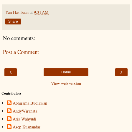
Yan Hasibuan
at
9:31 AM
Share
No comments:
Post a Comment
‹
›
Home
View web version
Contributors
Abhirama Budiawan
AndyWiranata
Aris Wahyudi
Asep Kusnandar