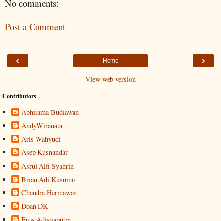
No comments:
Post a Comment
‹
›
Home
View web version
Contributors
Abhirama Budiawan
AndyWiranata
Aris Wahyudi
Asep Kusnandar
Asrul Alfi Syahrin
Brian Adi Kusumo
Chandra Hermawan
Doan DK
Eros Adisyaputra