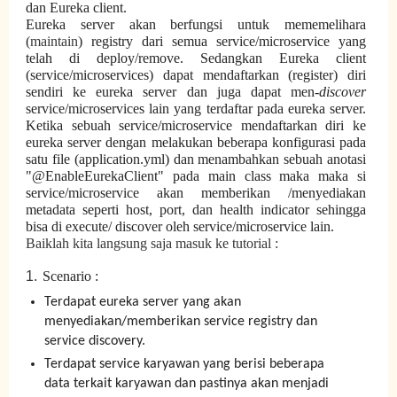
dan Eureka client.
Eureka server akan berfungsi untuk mememelihara
(
maintain
) registry dari semua service/microservice yang
telah di deploy/remove. Sedangkan Eureka client
(service/microservices) dapat mendaftarkan (register) diri
sendiri ke eureka server dan juga dapat men-
discover
service/microservices lain yang terdaftar pada eureka server.
Ketika sebuah service/microservice mendaftarkan diri ke
eureka server dengan melakukan beberapa konfigurasi pada
satu file (application.yml) dan menambahkan sebuah anotasi
"@EnableEurekaClient" pada main class maka maka si
service/microservice akan memberikan /menyediakan
metadata seperti host, port, dan health indicator sehingga
bisa di execute/ discover oleh service/microservice lain.
Baiklah kita langsung saja masuk ke tutorial :
1.
Scenario :
Terdapat eureka server yang akan
menyediakan/memberikan service registry dan
service discovery.
Terdapat service karyawan yang berisi beberapa
data terkait karyawan dan pastinya akan menjadi