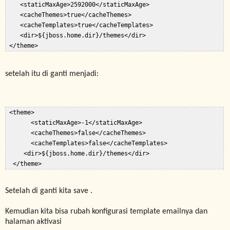
    <staticMaxAge>2592000</staticMaxAge>  

    <cacheThemes>true</cacheThemes>  

    <cacheTemplates>true</cacheTemplates>    

    <dir>${jboss.home.dir}/themes</dir>       

 </theme>  
setelah itu di ganti menjadi:
 <theme>  

       <staticMaxAge>-1</staticMaxAge>  

       <cacheThemes>false</cacheThemes>  

       <cacheTemplates>false</cacheTemplates>              

     <dir>${jboss.home.dir}/themes</dir>              

Setelah di ganti kita save .
Kemudian kita bisa rubah konfigurasi template emailnya dan
halaman aktivasi