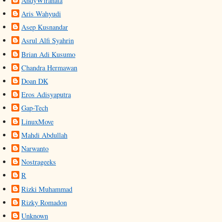
AndyWiranata
Aris Wahyudi
Asep Kusnandar
Asrul Alfi Syahrin
Brian Adi Kusumo
Chandra Hermawan
Doan DK
Eros Adisyaputra
Gap-Tech
LinuxMove
Mahdi Abdullah
Narwanto
Nostrageeks
R
Rizki Muhammad
Rizky Romadon
Unknown