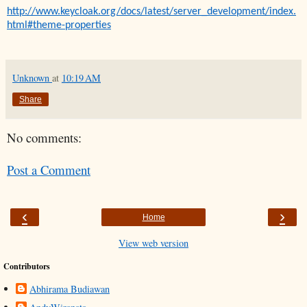
http://www.keycloak.org/docs/latest/server_development/index.
html#theme-properties
Unknown
at
10:19 AM
Share
No comments:
Post a Comment
‹
›
Home
View web version
Contributors
Abhirama Budiawan