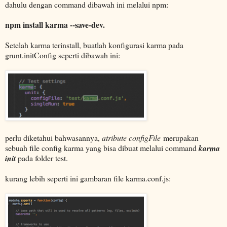
dahulu dengan command dibawah ini melalui npm:
npm install karma --save-dev.
Setelah karma terinstall, buatlah konfigurasi karma pada
grunt.initConfig seperti dibawah ini:
perlu diketahui bahwasannya,
atribute configFile
merupakan
sebuah file config karma yang bisa dibuat melalui command
karma
init
pada folder test.
kurang lebih seperti ini gambaran file karma.conf.js: