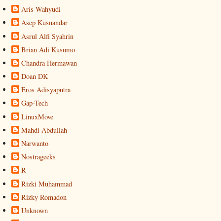
Aris Wahyudi
Asep Kusnandar
Asrul Alfi Syahrin
Brian Adi Kusumo
Chandra Hermawan
Doan DK
Eros Adisyaputra
Gap-Tech
LinuxMove
Mahdi Abdullah
Narwanto
Nostrageeks
R
Rizki Muhammad
Rizky Romadon
Unknown